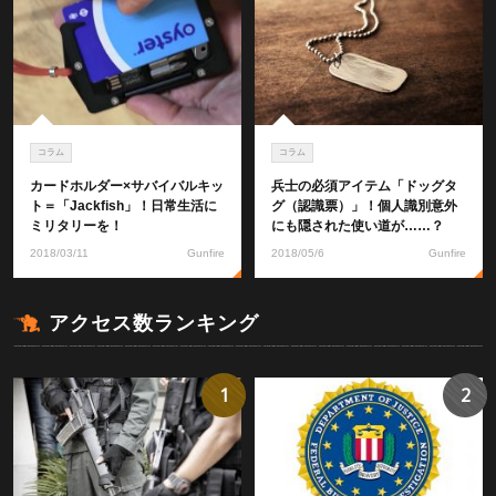
コラム
コラム
カードホルダー×サバイバルキッ
兵士の必須アイテム「ドッグタ
ト＝「Jackfish」！日常生活に
グ（認識票）」！個人識別意外
ミリタリーを！
にも隠された使い道が……？
2018/03/11
Gunfire
2018/05/6
Gunfire
アクセス数ランキング
1
2