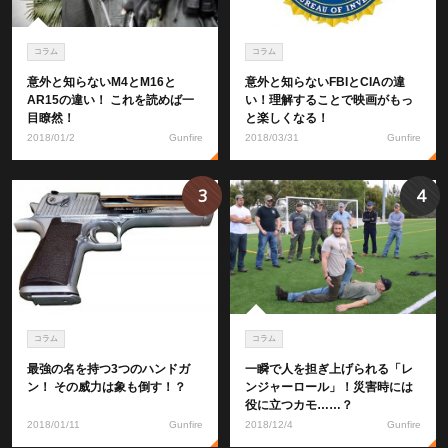
コラム
コラム
意外と知らないM4とM16と
意外と知らないFBIとCIAの違
AR15の違い！ これを読めば一
い！理解することで映画がもっ
目瞭然！
と楽しくなる！
2018/01/2
Gunfire
2018/03/31
Gunfire
3
4
コラム
コラム
最強の名を持つ3つのハンドガ
一瞬で人を担ぎ上げられる「レ
ン！ その威力は象も倒す！？
ンジャーロール」！災害時には
役に立つカモ……？
2018/01/11
Gunfire
2018/12/4
Gunfire