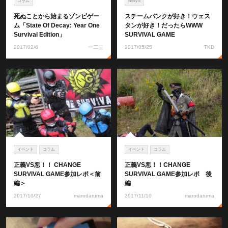
コラム
NEWS
死ぬことから始まるゾンビゲー
スチームパンクが好き！ウェス
ム「State Of Decay: Year One
タンが好き！だったらWWW
Survival Edition」
SURVIVAL GAME
2017/02/6
一二三
2017/05/25
TKD
イベント
コラム
イベント
コラム
正義VS悪！！ CHANGE
正義VS悪！！CHANGE
SURVIVAL GAME参加レポ＜前
SURVIVAL GAME参加レポ 後
編＞
編
2017/10/27
marodaruma
2017/11/10
marodaruma