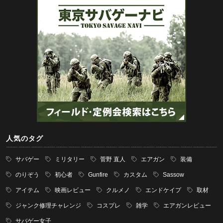
人気のタグ
サバゲー
ミリタリー
菅野 直人
エアガン
装備
のりぞう
初心者
Gunfire
カスタム
Sassow
アイテム
映画レビュー
クルメノ
エンドケイプ
取材
ジャンク修理チャレンジ
コスプレ
雑学
エアガンレビュー
サバゲー女子