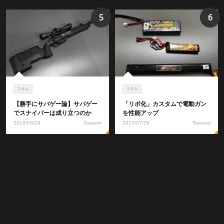
5
6
コラム
コラム
【勝手にサバゲー論】サバゲー
「リポ化」カスタムで電動ガン
でスナイパーは成り立つのか
を性能アップ
2018/05/29
Sassow
2017/07/26
Sassow