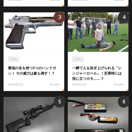
3
4
コラム
コラム
最強の名を持つ3つのハンドガ
一瞬で人を担ぎ上げられる「レ
ン！ その威力は象も倒す！？
ンジャーロール」！災害時には
役に立つカモ……？
2018/01/11
Gunfire
2018/12/4
Gunfire
5
6