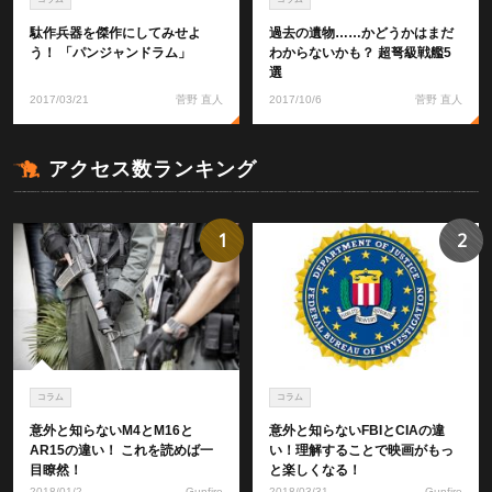
駄作兵器を傑作にしてみせよ
過去の遺物……かどうかはまだ
う！ 「パンジャンドラム」
わからないかも？ 超弩級戦艦5
選
2017/03/21
菅野 直人
2017/10/6
菅野 直人
アクセス数ランキング
1
2
コラム
コラム
意外と知らないM4とM16と
意外と知らないFBIとCIAの違
AR15の違い！ これを読めば一
い！理解することで映画がもっ
目瞭然！
と楽しくなる！
2018/01/2
Gunfire
2018/03/31
Gunfire