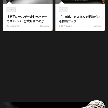
コラム
コラム
【勝手にサバゲー論】サバゲー
「リポ化」カスタムで電動ガン
でスナイパーは成り立つのか
を性能アップ
2018/05/29
Sassow
2017/07/26
Sassow