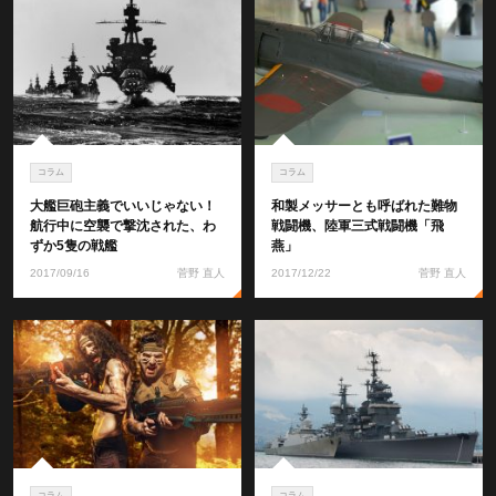
コラム
コラム
大艦巨砲主義でいいじゃない！
和製メッサーとも呼ばれた難物
航行中に空襲で撃沈された、わ
戦闘機、陸軍三式戦闘機「飛
ずか5隻の戦艦
燕」
2017/09/16
菅野 直人
2017/12/22
菅野 直人
コラム
コラム