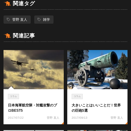
関連タグ
菅野 直人
雑学
関連記事
コラム
コラム
日本海軍航空隊・対艦攻撃のプ
大きいことはいいことだ！世界
ロBEST5
の巨砲5選
2017/07/22
菅野 直人
2017/09/13
菅野 直人