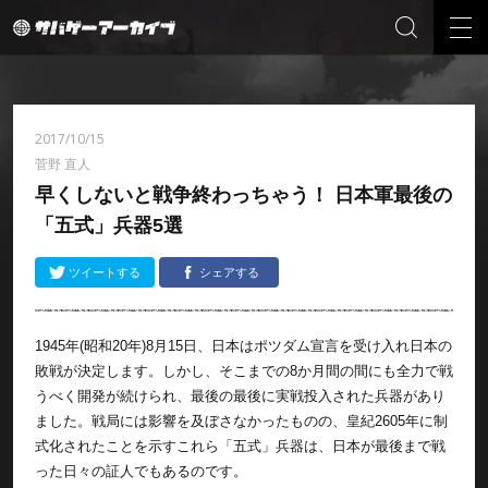
2017/10/15
菅野 直人
早くしないと戦争終わっちゃう！ 日本軍最後の
「五式」兵器5選
ツイートする
シェアする
1945年(昭和20年)8月15日、日本はポツダム宣言を受け入れ日本の
敗戦が決定します。しかし、そこまでの8か月間の間にも全力で戦
うべく開発が続けられ、最後の最後に実戦投入された兵器があり
ました。戦局には影響を及ぼさなかったものの、皇紀2605年に制
式化されたことを示すこれら「五式」兵器は、日本が最後まで戦
った日々の証人でもあるのです。