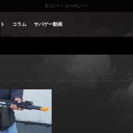
すごいー！ たーのしー！
ト
コラム
サバゲー動画