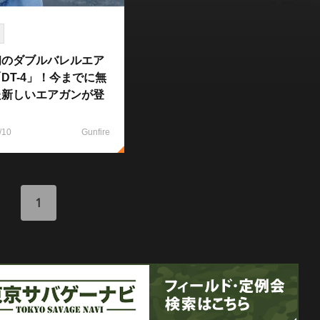
初のダブルバレルエア
DT-4」！今までに無
た新しいエアガンが登
/10
Gunfire
1