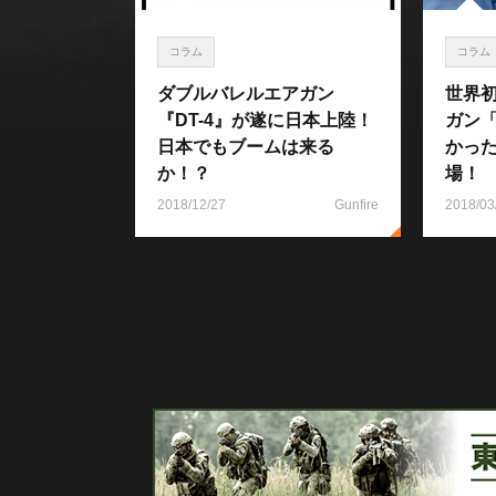
コラム
コラム
ダブルバレルエアガン
世界
『DT-4』が遂に日本上陸！
ガン「
日本でもブームは来る
かっ
か！？
場！
2018/12/27
Gunfire
2018/03