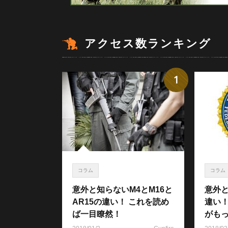
アクセス数ランキング
1
コラム
コラム
意外と知らないM4とM16と
意外と
AR15の違い！ これを読め
違い
ば一目瞭然！
がも