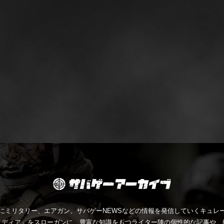
にミリタリー、エアガン、サバゲーNEWSなどの情報を発信していくキュレー
メディア」をスローガンに、豊富な知識をもつライター陣の個性的な記事や、