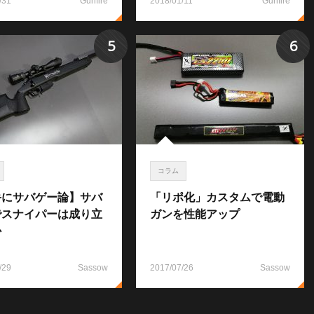
/31
Gunfire
2018/01/11
Gunfire
5
6
コラム
手にサバゲー論】サバ
「リポ化」カスタムで電動
でスナイパーは成り立
ガンを性能アップ
か
/29
Sassow
2017/07/26
Sassow