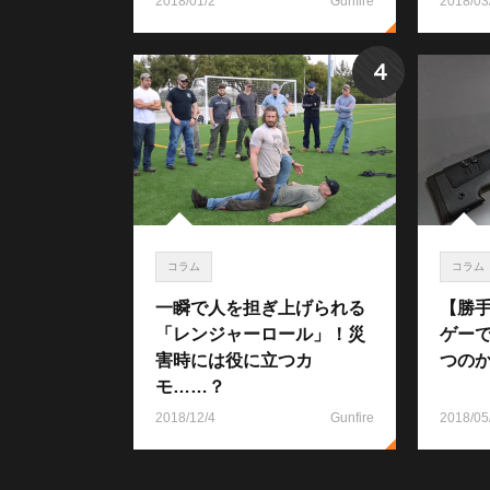
2018/01/2
Gunfire
2018/03
4
コラム
コラム
一瞬で人を担ぎ上げられる
【勝
「レンジャーロール」！災
ゲー
害時には役に立つカ
つの
モ……？
2018/12/4
Gunfire
2018/05