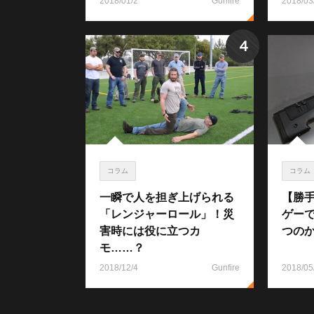
2018/01/2
Gunfire
2018/03
4
コラム
コラム
一瞬で人を担ぎ上げられる
【勝
「レンジャーロール」！災
ゲー
害時には役に立つカ
つの
モ……？
2018/12/4
Gunfire
2018/05