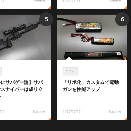
/31
Gunfire
2018/01/11
Gunfire
5
6
コラム
手にサバゲー論】サバ
「リポ化」カスタムで電動
でスナイパーは成り立
ガンを性能アップ
か
/29
Sassow
2017/07/26
Sassow