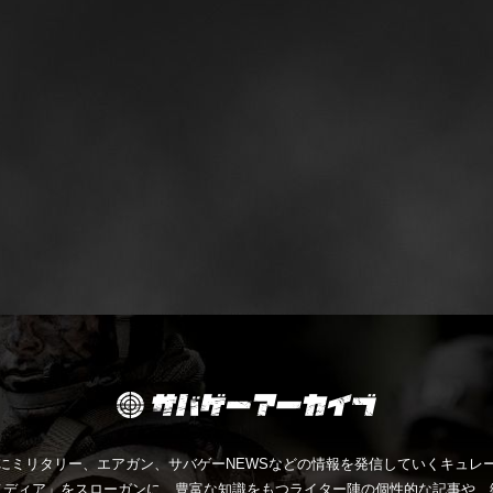
にミリタリー、エアガン、サバゲーNEWSなどの情報を発信していくキュレー
メディア」をスローガンに、豊富な知識をもつライター陣の個性的な記事や、