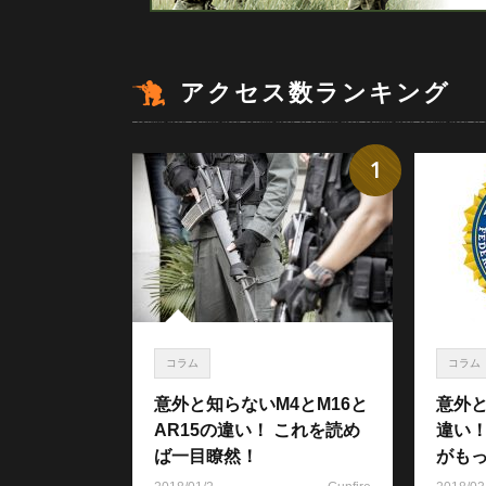
アクセス数ランキング
1
コラム
コラム
意外と知らないM4とM16と
意外と
AR15の違い！ これを読め
違い
ば一目瞭然！
がも