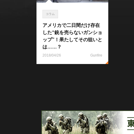
コラム
アメリカで二日間だけ存在
した“銃を売らないガンショ
ップ”！果たしてその狙いと
は……？
2018/04/26
Gunfire