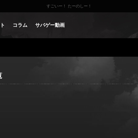
すごいー！ たーのしー！
ト
コラム
サバゲー動画
覧