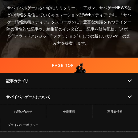
サバイバルゲームを中心にミリタリー、エアガン、サバゲーNEWSな
どの情報を発信していくキュレーション型Webメディアです。「サバ
ゲー情報集積メディア」をスローガンに、豊富な知識をもつライター
陣の個性的な記事や、編集部のインタビュー記事を随時配信。“スポー
ツ”“アウトドアレジャー”“ファッション”としての新しいサバゲーの楽
しみ方を提案します。
記事カテゴリ
サバイバルゲームについて
NEWS
お問い合わせ
免責事項
運営者情報
フィールド
イベント
プライバシーポリシー
ショップ
コラム