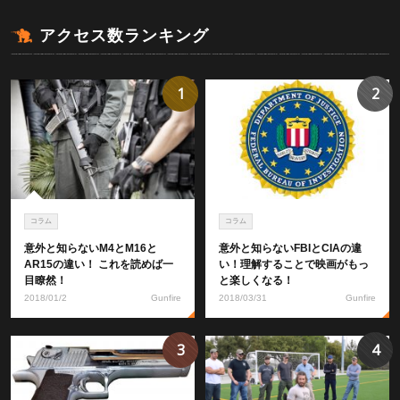
アクセス数ランキング
1
2
コラム
コラム
意外と知らないM4とM16と
意外と知らないFBIとCIAの違
AR15の違い！ これを読めば一
い！理解することで映画がもっ
目瞭然！
と楽しくなる！
2018/01/2
Gunfire
2018/03/31
Gunfire
3
4