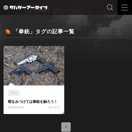
「拳銃」タグの記事一覧
コラム
暇をみつけては拳銃を触ろう！
2018/02/15
のりぞう
1