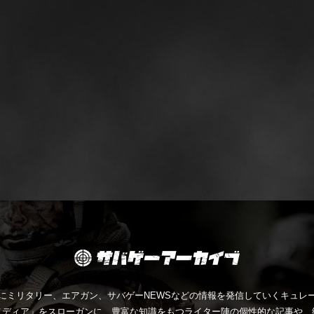
にミリタリー、エアガン、サバゲーNEWSなどの情報を発信していくキュレー
メディア」をスローガンに、豊富な知識をもつライター陣の個性的な記事や、