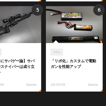
5
6
コラム
手にサバゲー論】サバ
「リポ化」カスタムで電動
でスナイパーは成り立
ガンを性能アップ
か
/29
Sassow
2017/07/26
Sassow