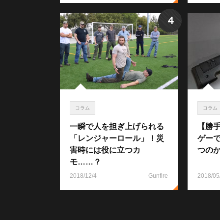
4
コラム
コラム
一瞬で人を担ぎ上げられる
【勝
「レンジャーロール」！災
ゲー
害時には役に立つカ
つの
モ……？
2018/12/4
Gunfire
2018/05