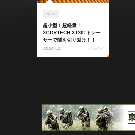
コラム
超小型！超軽量！
XCORTECH XT301トレー
サーで闇を切り裂け！！
2018/07/11
クルメノ