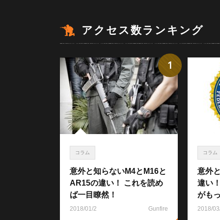
アクセス数ランキング
1
コラム
コラム
意外と知らないM4とM16と
意外と
AR15の違い！ これを読め
違い
ば一目瞭然！
がも
2018/01/2
Gunfire
2018/03