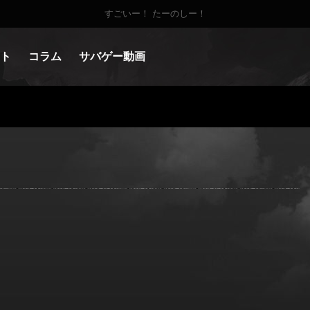
すごいー！ たーのしー！
ト
コラム
サバゲー動画