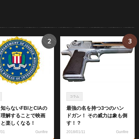
2
3
コラム
知らないFBIとCIAの
最強の名を持つ3つのハン
！理解することで映画
ドガン！ その威力は象も倒
っと楽しくなる！
す！？
/31
Gunfire
2018/01/11
Gunfire