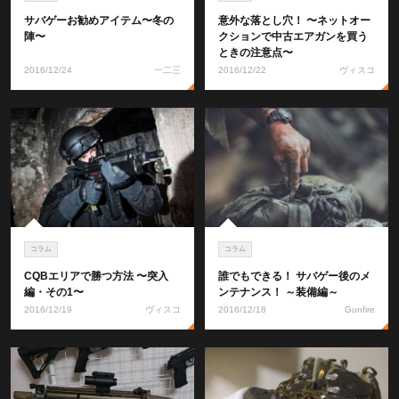
サバゲーお勧めアイテム〜冬の
意外な落とし穴！ 〜ネットオー
陣〜
クションで中古エアガンを買う
ときの注意点〜
2016/12/24
一二三
2016/12/22
ヴィスコ
コラム
コラム
CQBエリアで勝つ方法 〜突入
誰でもできる！ サバゲー後のメ
編・その1〜
ンテナンス！ ～装備編～
2016/12/19
ヴィスコ
2016/12/18
Gunfire