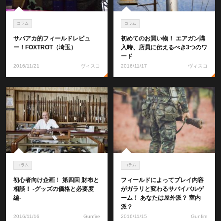
コラム
コラム
サバアカ的フィールドレビュ
初めてのお買い物！ エアガン購
ー！FOXTROT（埼玉）
入時、店員に伝えるべき3つのワ
ード
2016/11/21
ヴィスコ
2016/11/17
ヴィスコ
コラム
コラム
初心者向け企画！ 第四回 財布と
フィールドによってプレイ内容
相談！ -グッズの価格と必要度
がガラリと変わるサバイバルゲ
編-
ーム！ あなたは屋外派？ 室内
派？
2016/11/16
Gunfire
2016/11/15
Gunfire