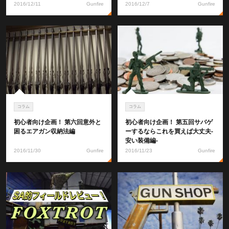
2016/12/11
Gunfire
2016/12/7
Gunfire
コラム
コラム
初心者向け企画！ 第六回意外と
初心者向け企画！ 第五回サバゲ
困るエアガン収納法編
ーするならこれを買えば大丈夫-
安い装備編-
2016/11/30
Gunfire
2016/11/23
Gunfire