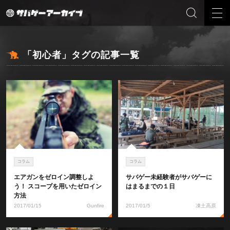
「初心者」タグの記事一覧
コラム
コラム
エアガンをゼロイン調整しよ
サバゲー未経験者がサバゲーに
う！ スコープを用いたゼロイン
はまるまでの１日
方法
2017/01/15
Gunfire
2017/01/5
凍土高原