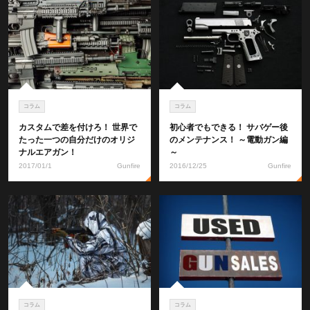
コラム
コラム
カスタムで差を付けろ！ 世界で
初心者でもできる！ サバゲー後
たった一つの自分だけのオリジ
のメンテナンス！ ～電動ガン編
ナルエアガン！
～
2017/01/1
Gunfire
2016/12/25
Gunfire
コラム
コラム