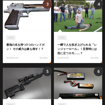
3
4
コラム
コラム
最強の名を持つ3つのハンドガ
一瞬で人を担ぎ上げられる「レ
ン！ その威力は象も倒す！？
ンジャーロール」！災害時には
役に立つカモ……？
2018/01/11
Gunfire
2018/12/4
Gunfire
5
6
コラム
コラム