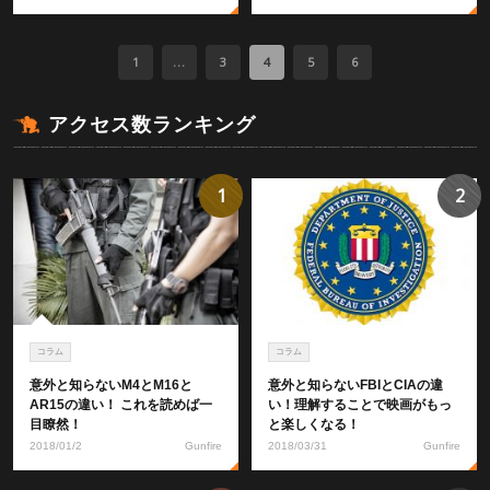
1
...
3
4
5
6
アクセス数ランキング
1
2
コラム
コラム
意外と知らないM4とM16と
意外と知らないFBIとCIAの違
AR15の違い！ これを読めば一
い！理解することで映画がもっ
目瞭然！
と楽しくなる！
2018/01/2
Gunfire
2018/03/31
Gunfire