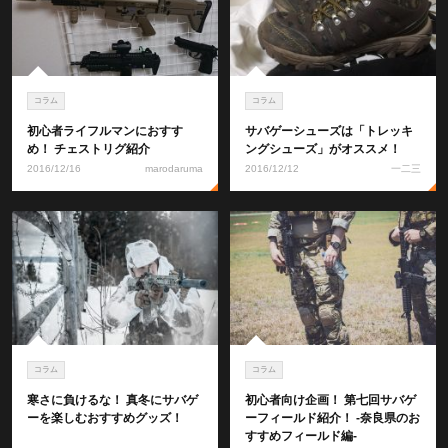
コラム
コラム
初心者ライフルマンにおすす
サバゲーシューズは「トレッキ
め！ チェストリグ紹介
ングシューズ」がオススメ！
2016/12/16
marodaruma
2016/12/12
一二三
コラム
コラム
寒さに負けるな！ 真冬にサバゲ
初心者向け企画！ 第七回サバゲ
ーを楽しむおすすめグッズ！
ーフィールド紹介！ ‐奈良県のお
すすめフィールド編‐