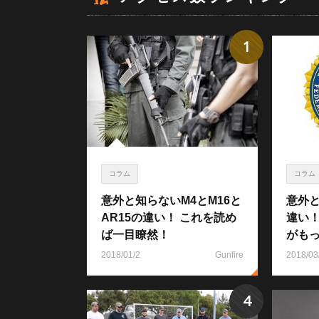
1
コラム
コラム
意外と知らないM4とM16と
意外と
AR15の違い！ これを読め
違い
ば一目瞭然！
がも
2018/01/2
Gunfire
2018/03
4