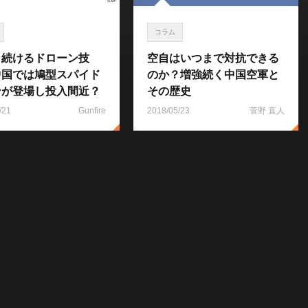
コラム
し続けるドローン技
空自はいつまで対抗できる
中国では鳩型スパイド
のか？増強続く中国空軍と
ンが登場し投入間近？
その歴史
/21
Gunfire
2018/05/23
菅野 直人