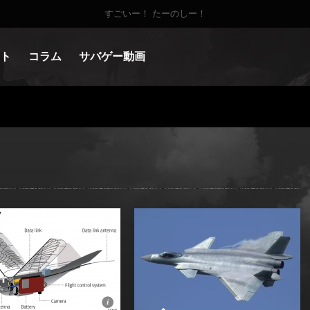
すごいー！ たーのしー！
ト
コラム
サバゲー動画