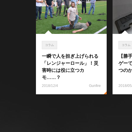
コラム
コラム
一瞬で人を担ぎ上げられる
【勝
「レンジャーロール」！災
ゲー
害時には役に立つカ
つの
モ……？
2018/12/4
Gunfire
2018/05