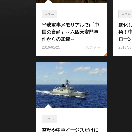
コラム
コラム
平成軍事メモリアル(3)「中
進化
国の台頭」～六四天安門事
術！
件からの加速～
ロー
2019/01/25
菅野 直人
2018/08
コラム
空母や中華イージスだけに