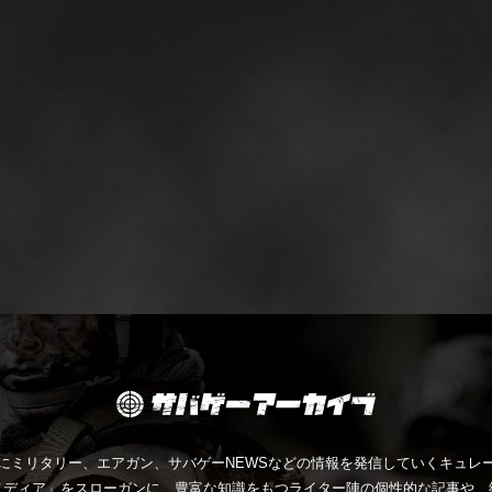
にミリタリー、エアガン、サバゲーNEWSなどの情報を発信していくキュレー
メディア」をスローガンに、豊富な知識をもつライター陣の個性的な記事や、