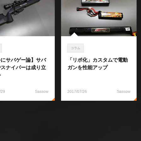
コラム
手にサバゲー論】サバ
「リポ化」カスタムで電動
でスナイパーは成り立
ガンを性能アップ
か
/29
Sassow
2017/07/26
Sassow