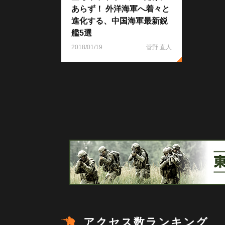
あらず！ 外洋海軍へ着々と
進化する、中国海軍最新鋭
艦5選
2018/01/19
菅野 直人
アクセス数ランキング