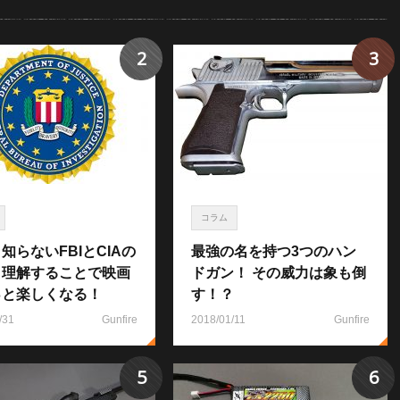
2
3
コラム
知らないFBIとCIAの
最強の名を持つ3つのハン
！理解することで映画
ドガン！ その威力は象も倒
っと楽しくなる！
す！？
/31
Gunfire
2018/01/11
Gunfire
5
6