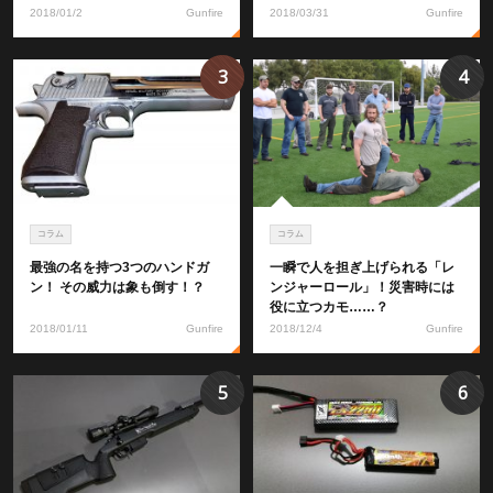
2018/01/2
Gunfire
2018/03/31
Gunfire
3
4
コラム
コラム
最強の名を持つ3つのハンドガ
一瞬で人を担ぎ上げられる「レ
ン！ その威力は象も倒す！？
ンジャーロール」！災害時には
役に立つカモ……？
2018/01/11
Gunfire
2018/12/4
Gunfire
5
6