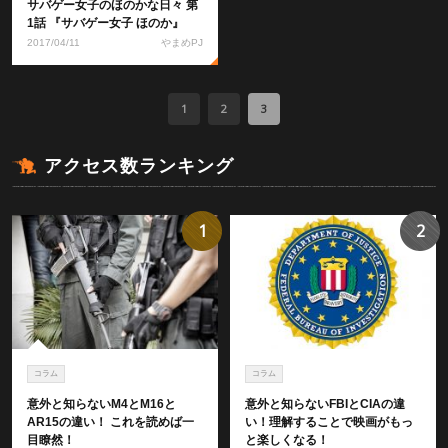
サバゲー女子のほのかな日々 第
1話 『サバゲー女子 ほのか』
2017/04/11
やまめPJ
1
2
3
アクセス数ランキング
1
2
コラム
コラム
意外と知らないM4とM16と
意外と知らないFBIとCIAの違
AR15の違い！ これを読めば一
い！理解することで映画がもっ
目瞭然！
と楽しくなる！