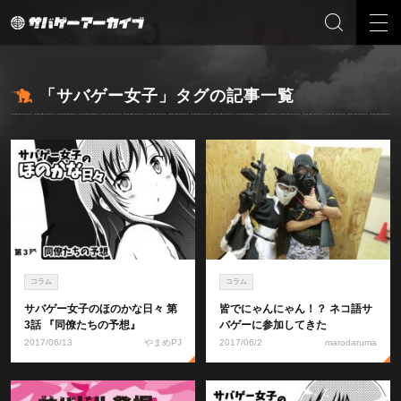
「サバゲー女子」タグの記事一覧
コラム
コラム
サバゲー女子のほのかな日々 第
皆でにゃんにゃん！？ ネコ語サ
3話 『同僚たちの予想』
バゲーに参加してきた
2017/06/13
やまめPJ
2017/06/2
marodaruma