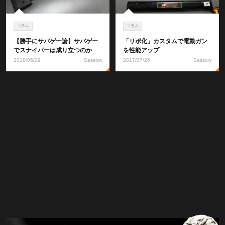
コラム
コラム
【勝手にサバゲー論】サバゲー
「リポ化」カスタムで電動ガン
でスナイパーは成り立つのか
を性能アップ
2018/05/29
Sassow
2017/07/26
Sassow