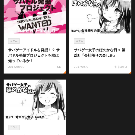
コラム
コラム
サバゲーアイドルを発掘！？ サ
サバゲー女子のほのかな日々 第
バドル発掘プロジェクトを君は
2話 『会社帰りの楽しみ』
知っているか！
2017/05/30
TKD
2017/05/9
やまめPJ
コラム