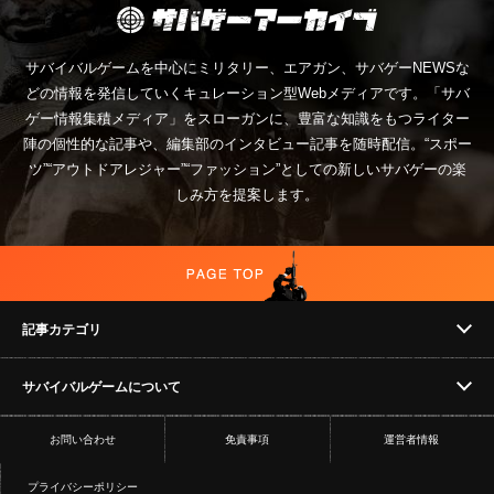
サバイバルゲームを中心にミリタリー、エアガン、サバゲーNEWSな
どの情報を発信していくキュレーション型Webメディアです。「サバ
ゲー情報集積メディア」をスローガンに、豊富な知識をもつライター
陣の個性的な記事や、編集部のインタビュー記事を随時配信。“スポー
ツ”“アウトドアレジャー”“ファッション”としての新しいサバゲーの楽
しみ方を提案します。
記事カテゴリ
サバイバルゲームについて
NEWS
お問い合わせ
免責事項
運営者情報
フィールド
イベント
プライバシーポリシー