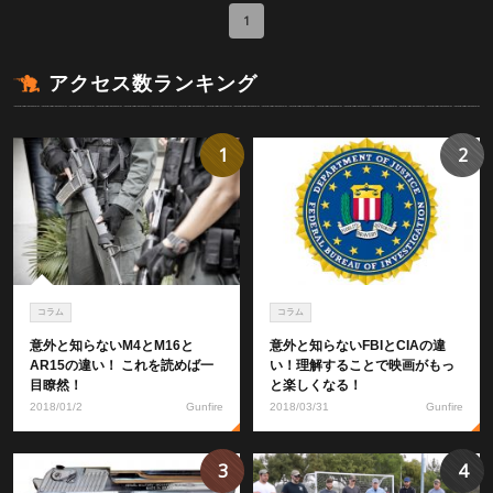
1
アクセス数ランキング
1
2
コラム
コラム
意外と知らないM4とM16と
意外と知らないFBIとCIAの違
AR15の違い！ これを読めば一
い！理解することで映画がもっ
目瞭然！
と楽しくなる！
2018/01/2
Gunfire
2018/03/31
Gunfire
3
4