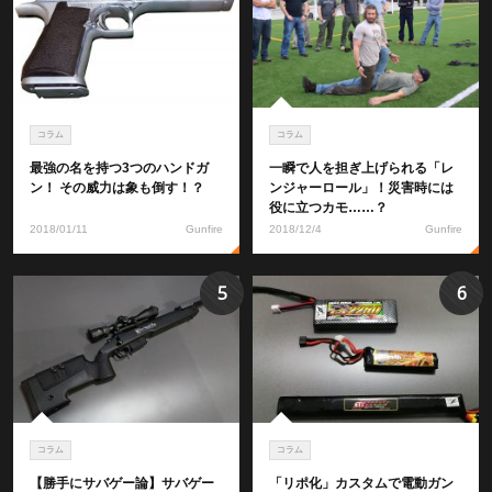
コラム
コラム
最強の名を持つ3つのハンドガ
一瞬で人を担ぎ上げられる「レ
ン！ その威力は象も倒す！？
ンジャーロール」！災害時には
役に立つカモ……？
2018/01/11
Gunfire
2018/12/4
Gunfire
5
6
コラム
コラム
【勝手にサバゲー論】サバゲー
「リポ化」カスタムで電動ガン