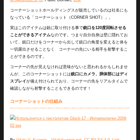
コーナーショットホールディングスが販売しているのは社名にも
なっている「コーナーショット（CORNER SHOT）」。
実はこのアイテムは銃に取り付ける事で
銃口を120度回転させる
ことができるアイテム
なのです。つまり自分自身は壁に隠れてお
いて、銃口だけをコーナーから出して銃口の角度を変えると体を
一切露出させることなく コーナーの先にいる相手を射撃するこ
とができるのです。
コーナーの先が見えなければ意味がないと思われるかもしれませ
んが、このコーナーショットには
銃口にカメラ、胴体部にはディ
スプレイ
が備え付けられており、コーナーの先をリアルタイムで
確認しながら射撃することもできるのです！
コーナーショットの仕組み
By
Vitaly V. Kuzmin
–
Vitalykuzmin.net
,
CC BY-SA 4.0
,
Link