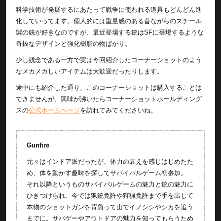
科学技術が発展するにあたって戦争に使われる道具もどんどん進
化していってます。個人的には重量感のある昔ながらのスチール
製の銃が好きなのですが、最近登場する銃はSFに登場するような
奇抜なデザインと強化樹脂の物ばかり。
少し残念である一方で実は今回紹介したコーナーショットのよう
なメカメカしいアイテムは大歓迎だったりします。
途中にも紹介した通り、このコーナーショットは購入することは
できませんが、興味が沸いたらコーナーショットホールディング
スの
公式ホームページ
を訪れてみてくださいね。
Gunfire
元々はインドア派だったが、体力の衰えを感じはじめたた
め、体を動かす趣味を探してサバイバルゲーム初参加。
それ以降というものサバイバルゲームの魅力と銃の魅力に
ひきつけられ、今では猟銃免許や狩猟免許まで手を出して
本物のショットガンを背負って山でイノシシやシカを追う
までに。サバゲーやアウトドアの魅力を知ってもらうため