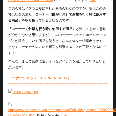
この会社はイスラエルに本社がある会社なのですが、実はこの会
社は社名の通り
「コーナー（曲がり角）で射撃を行う時に使用す
る商品」
を取り扱っている会社なのです。
「コーナーで射撃を行う時に使用する商品」
と聞いても全く意味
が分からないと思いますが、このコーナーショットホールディン
グスが販売している商品を使うと、なんと体を一切露出させるこ
となくコーナーの先にいる相手を射撃することが可能となるので
す！
そんな、まるで反則に近いようなアイテムを紹介していきたいと
思います。
コーナーショット（CORNER SHOT）
By
http://www.marines.mil/unit/mcbquantico/PublishingImages/2009/20090
M-3403K001.JPG
, Public Domain,
Link