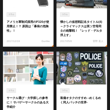
コラム
コラム
アメリカ軍制式採用のP320が使
懐かしの仮想戦記名タイトル(4)
用禁止！？ 原因は「暴発の危険
～クライマックスは英ソ空母同
性」！
士の砲撃戦！ 「レッド・デルタ
浮上す」
2017/12/19
Gunfire
2017/05/6
菅野 直人
コラム
コラム
サークル選び・大学探しの参考
装備オタクのすすめ –めくるめ
に！ サバゲーサークルのある大
く同人パッチの世界-
学紹介