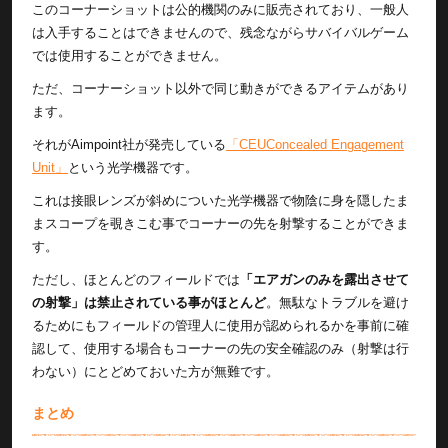
このコーナーショットは公的機関のみに販売されており、一般人
は入手することはできませんので、残念ながらサバイバルゲーム
では使用することができません。
ただ、コーナーショット以外で同じ動きができるアイテムがあり
ます。
それがAimpoint社が発売している
「CEUConcealed Engagement
Unit」
という光学機器です。
これは接眼レンズが斜めについた光学機器で物陰に身を隠したま
まスコープを覗きこむ事でコーナーの先を射撃することができま
す。
ただし、ほとんどのフィールドでは
「エアガンのみを露出させて
の射撃」は禁止されている事がほとんど
。無駄なトラブルを避け
るためにもフィールドの管理人に使用が認められるかを事前に確
認して、使用する場合もコーナーの先の安全確認のみ（射撃は行
わない）にとどめておいた方が無難です。
まとめ