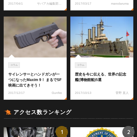
2017/04/1
サバアカ編集部 れいな
2017/03/17
marodaruma
コラム
コラム
サイレンサーとハンドガンが一
歴史を今に伝える、世界の記念
つになったMaxim 9！ まるでSF
艦(博物館船)5選
映画に出てきそう！
2017/12/17
Gunfire
2017/10/13
菅野 直人
アクセス数ランキング
1
2