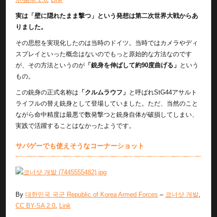
実は「壁に隠れたまま撃つ」という発想は第二次世界大戦からあ
りました。
その思想を実現化したのは当時のドイツ。当時ではカメラやディ
スプレイといった概念はないのでもっと原始的な方法なのです
が、その方法というのが
「銃身を伸ばして約90度曲げる」
という
もの。
この銃身の正式名称は
「クルムラウフ」
と呼ばれStG44アサルト
ライフルの替え銃身として登場していました。ただ、当然のこと
ながら命中精度は最悪で数発撃つと銃身自体が破損してしまい、
実践で活躍することはなかったようです。
サバゲーでも使えそうなコーナーショット
By
대한민국 국군 Republic of Korea Armed Forces
–
코너샷 개발
,
CC BY-SA 2.0
,
Link