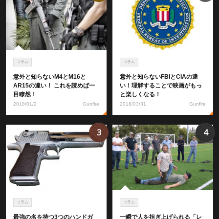
コラム
コラム
意外と知らないM4とM16と
意外と知らないFBIとCIAの違
AR15の違い！ これを読めば一
い！理解することで映画がもっ
目瞭然！
と楽しくなる！
2018/01/2
Gunfire
2018/03/31
Gunfire
3
4
コラム
コラム
最強の名を持つ3つのハンドガ
一瞬で人を担ぎ上げられる「レ