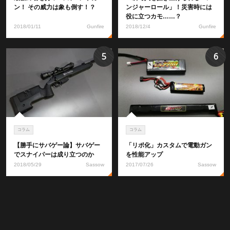
ン！ その威力は象も倒す！？
ンジャーロール」！災害時には
役に立つカモ……？
2018/01/11
Gunfire
2018/12/4
Gunfire
5
6
コラム
コラム
【勝手にサバゲー論】サバゲー
「リポ化」カスタムで電動ガン
でスナイパーは成り立つのか
を性能アップ
2018/05/29
Sassow
2017/07/26
Sassow