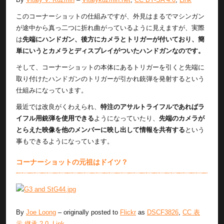
このコーナーショットの仕組みですが、外見はまるでマシンガン
が途中から真っ二つに折れ曲がっているように見えますが、実際
は
先端にハンドガン、後方にカメラとトリガーが付いており、簡
単にいうとカメラとディスプレイがついたハンドガンなのです。
そして、コーナーショットの本体にあるトリガーを引くと先端に
取り付けたハンドガンのトリガーが引かれ銃弾を発射するという
仕組みになっています。
最近では改良がくわえられ、
特注のアサルトライフルであればラ
イフル用銃弾を使用できる
ようになっていたり、
先端のカメラが
とらえた映像を他のメンバーに映し出して情報を共有する
という
事もできるようになっています。
コーナーショットの元祖はドイツ？
By
Joe Loong
– originally posted to
Flickr
as
DSCF3826
,
CC 表
示-継承 2.0
,
Link