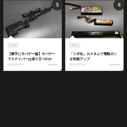
5
6
コラム
コラム
【勝手にサバゲー論】サバゲー
「リポ化」カスタムで電動ガン
でスナイパーは成り立つのか
を性能アップ
2018/05/29
Sassow
2017/07/26
Sassow