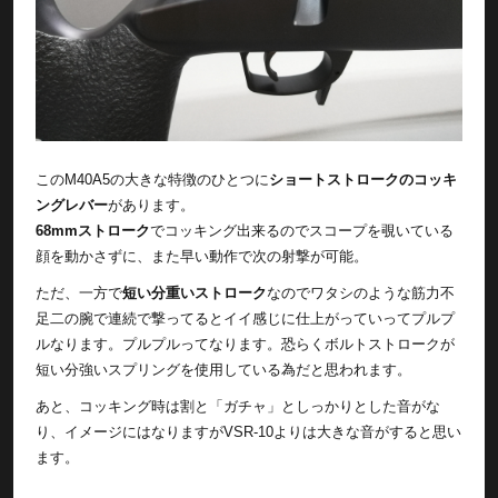
このM40A5の大きな特徴のひとつに
ショートストロークのコッキ
ングレバー
があります。
68mmストローク
でコッキング出来るのでスコープを覗いている
顔を動かさずに、また早い動作で次の射撃が可能。
ただ、一方で
短い分重いストローク
なのでワタシのような筋力不
足二の腕で連続で撃ってるとイイ感じに仕上がっていってプルプ
ルなります。プルプルってなります。恐らくボルトストロークが
短い分強いスプリングを使用している為だと思われます。
あと、コッキング時は割と「ガチャ」としっかりとした音がな
り、イメージにはなりますがVSR-10よりは大きな音がすると思い
ます。