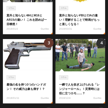
コラム
コラム
意外と知らないM4とM16と
意外と知らないFBIとCIAの違
AR15の違い！ これを読めば一
い！理解することで映画がもっ
目瞭然！
と楽しくなる！
2018/01/2
Gunfire
2018/03/31
Gunfire
3
4
コラム
コラム
最強の名を持つ3つのハンドガ
一瞬で人を担ぎ上げられる「レ
ン！ その威力は象も倒す！？
ンジャーロール」！災害時には
役に立つカモ……？
2018/01/11
Gunfire
2018/12/4
Gunfire