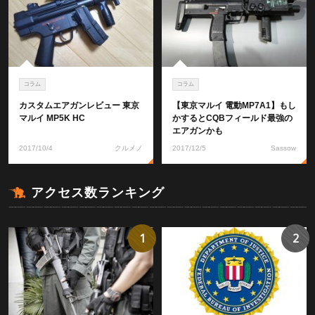
コラム
コラム
カスタムエアガンレビュー 東京
【東京マルイ 電動MP7A1】もし
マルイ MP5K HC
かするとCQBフィールド最強の
エアガンかも
2017/10/4
クルメノ
2017/12/5
Sassow
アクセス数ランキング
1
2