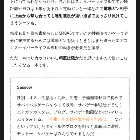
トに当てられなかったり、見た目はスナイパーライフルですが飛
距離や威力は上限がある以上電動ガンと一緒なので
電動ガン相手
に正面から撃ち合っても連射速度が違い過ぎてあっさり負けてし
まうシーンも。
精度も見た目も素晴らしいM40A5ですがこの性能をサバゲーで存
分に発揮するためには電動ガンを扱うときとはまた違ったエアコ
キスナイパーライフル専用の動きが必要だと痛感。
ただ、やはり
カッコいいし精度は確か
だと思いますので使いこな
したくなる一本です。
Sassow
性別：オス、生息地：九州。生態：予備知識ゼロで初めて
サバイバルゲームをやって以降、サバゲー参戦だけでなく
エアガンカスタム、ブログ、サバゲー動画などのハマりっ
ぷりをみせる。
「今夜、あの娘を撃ち抜くために。」
など
というフザけたタイトルのブログを割りと真面目に運営。
モットー：サバゲーはみんなでヤるもんだ。