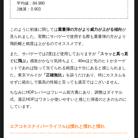
平均値：84.980
J換算：0.903
このように初速に関しては
重量弾の方がより威力が上がる傾向
が
見られました。実際にサバゲーで使用する際も重量弾の方がより
飛距離と精度は上がるのでオススメです。
また、サバゲーでは2度ほど使用しておりますが
「スゥッと真っ直
ぐに飛ぶ」
感覚がかなり気持ちよく、40mほど先のヒトがターゲ
ットであれば狙って当てられる精度は十分にあると感じられまし
た。東京マルイが
「正確無比」
を謳うだけあり、特にカスタムを
せずに箱出しで最高の性能と言っても過言ではございません。
ちなみにHOPレバーはフレーム前方裏にあり、調整はダイヤル
式。適正HOPはワタシが使いやすいと感じた弾道のときのものに
しています。
エアコキスナイパーライフルは慣れと慣れと慣れ