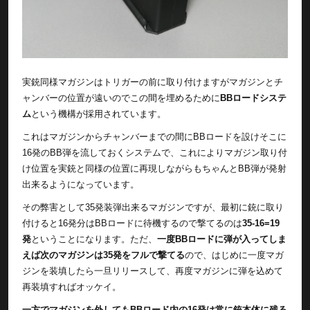
実銃同様マガジンはトリガーの前に取り付けますがマガジンとチ
ャンバーの位置が遠いのでこの間を埋めるために
BBロードシステ
ム
という機構が採用されています。
これはマガジンからチャンバーまでの間にBBロードを設けそこに
16発のBB弾を流しておくシステムで、これによりマガジン取り付
け位置を実銃と同様の位置に再現しながらもちゃんとBB弾が発射
出来るようになっています。
その弊害として35発装弾出来るマガジンですが、最初に銃に取り
付けると16発分はBBロードに待機するので撃てるのは
35-16=19
発
ということになります。ただ、
一度BBロードに弾が入ってしま
えば次のマガジンは35発をフルで撃てる
ので、はじめに一度マガ
ジンを装填したら一旦リリースして、再度マガジンに弾を込めて
再装填すればオッケイ。
一方でマガジンを外してもBBロード内の16発は常に銃本体に残る