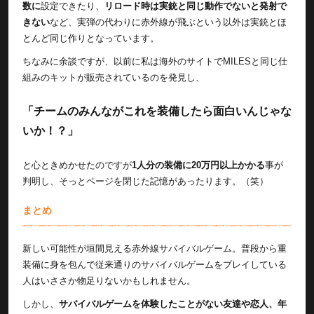
数に
設定できたり、
リロード時は実銃と同じ動作でないと発射で
きない
など、実弾の代わりに赤外線が飛ぶという以外は実銃とほ
とんど同じ作りとなっています。
ちなみに余談ですが、以前に私は海外のサイトでMILESと同じ仕
組みのキットが販売されているのを発見し、
「チームのみんながこれを装備したら面白いんじゃな
いか！？」
と心ときめかせたのですが
1人分の装備に20万円以上かかる
事が
判明し、そっとページを閉じた記憶があったります。（笑）
まとめ
新しい可能性が垣間見える赤外線サバイバルゲーム。普段から重
装備に身を包んで従来通りのサバイバルゲームをプレイしている
人はいささか物足りないかもしれません。
しかし、
サバイバルゲームを体験したことがない友達や恋人、年