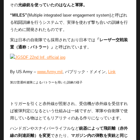
その
光線銃を使っていたのはなんと軍隊。
“MILES”
(Multiple integrated laser engagement system)と呼ばれ
る戦闘訓練を行うシステムで、実弾を使わず撃ち合いの訓練を行
うために開発されたものです。
実は日本の自衛隊でも採用されており日本では
「レーザー交戦装
置（通称：バトラー）」
と呼ばれています。
By US Army –
www.Army.mil
, パブリック・ドメイン,
Link
第22普通科連隊によるバトラーを用いた訓練の様子
トリガーを引くと赤外線が照射され、受信機が赤外線を受信すれ
ば被弾判定になるという仕組みは一緒ですが、軍隊や自衛隊で使
用している物はとてもリアリティのある作りになっています。
ハンドガンやスナイパーライフルなど
銃器によって飛距離（赤外
線の到達距離）を変更
できたり、
マガジン内の弾数を実銃と同じ