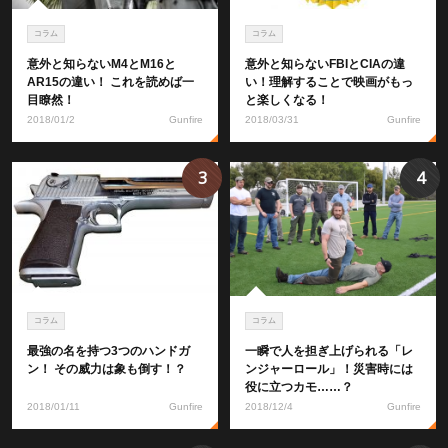
コラム
コラム
意外と知らないM4とM16と
意外と知らないFBIとCIAの違
AR15の違い！ これを読めば一
い！理解することで映画がもっ
目瞭然！
と楽しくなる！
2018/01/2
Gunfire
2018/03/31
Gunfire
3
4
コラム
コラム
最強の名を持つ3つのハンドガ
一瞬で人を担ぎ上げられる「レ
ン！ その威力は象も倒す！？
ンジャーロール」！災害時には
役に立つカモ……？
2018/01/11
Gunfire
2018/12/4
Gunfire