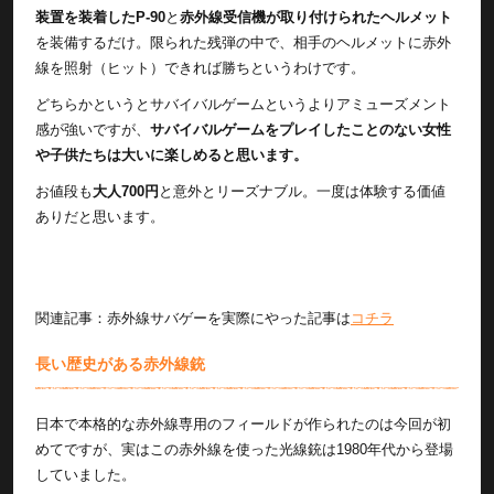
装置を装着したP-90
と
赤外線受信機が取り付けられたヘルメット
を装備するだけ。限られた残弾の中で、相手のヘルメットに赤外
線を照射（ヒット）できれば勝ちというわけです。
どちらかというとサバイバルゲームというよりアミューズメント
感が強いですが、
サバイバルゲームをプレイしたことのない女性
や子供たちは大いに楽しめると思います。
お値段も
大人700円
と意外とリーズナブル。一度は体験する価値
ありだと思います。
関連記事：赤外線サバゲーを実際にやった記事は
コチラ
長い歴史がある赤外線銃
日本で本格的な赤外線専用のフィールドが作られたのは今回が初
めてですが、実はこの赤外線を使った光線銃は1980年代から登場
していました。