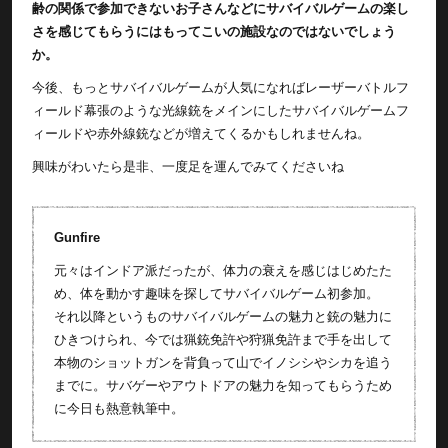
齢の関係で参加できないお子さんなどにサバイバルゲームの楽し
さを感じてもらうにはもってこいの施設なのではないでしょう
か。
今後、もっとサバイバルゲームが人気になればレーザーバトルフ
ィールド幕張のような光線銃をメインにしたサバイバルゲームフ
ィールドや赤外線銃などが増えてくるかもしれませんね。
興味がわいたら是非、一度足を運んでみてくださいね
Gunfire
元々はインドア派だったが、体力の衰えを感じはじめたた
め、体を動かす趣味を探してサバイバルゲーム初参加。
それ以降というものサバイバルゲームの魅力と銃の魅力に
ひきつけられ、今では猟銃免許や狩猟免許まで手を出して
本物のショットガンを背負って山でイノシシやシカを追う
までに。サバゲーやアウトドアの魅力を知ってもらうため
に今日も熱意執筆中。