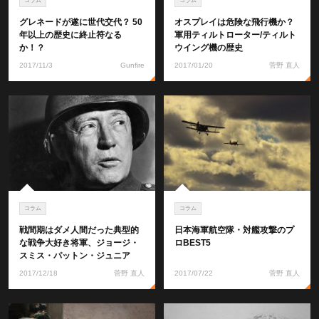
コラム
コラム
グレネードが遂に世代交代？ 50
オスプレイは危険な飛行機か？
年以上の歴史に終止符なる
軍用ティルトローター/ティルト
か！？
ウイング機の歴史
2017/11/3
Gunfire
2017/01/20
菅野 直人
コラム
コラム
戦間期はダメ人間だった典型的
日本海軍航空隊・対艦攻撃のプ
な戦争大好き将軍、ジョージ・
ロBEST5
スミス・パットン・ジュニア
2017/12/18
菅野 直人
2017/07/22
菅野 直人