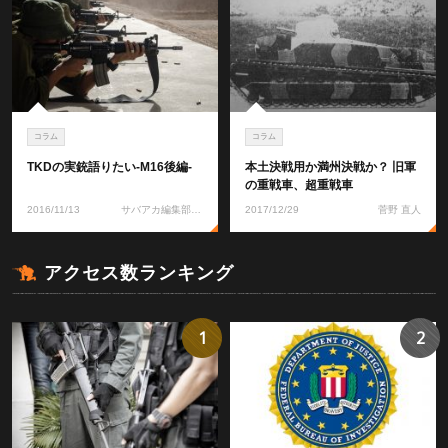
コラム
コラム
TKDの実銃語りたい-M16後編-
本土決戦用か満州決戦か？ 旧軍
の重戦車、超重戦車
2016/11/13
サバアカ編集部 TKD
2017/12/29
菅野 直人
アクセス数ランキング
1
2