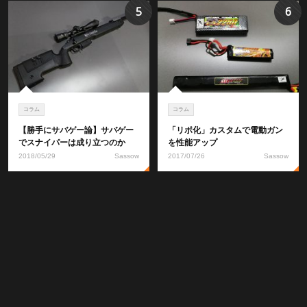
5
6
コラム
コラム
【勝手にサバゲー論】サバゲー
「リポ化」カスタムで電動ガン
でスナイパーは成り立つのか
を性能アップ
2018/05/29
Sassow
2017/07/26
Sassow