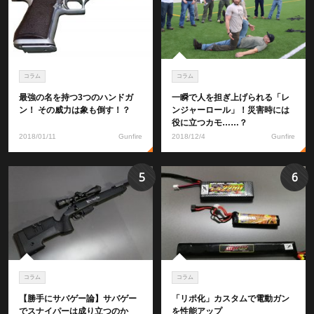
コラム
コラム
最強の名を持つ3つのハンドガ
一瞬で人を担ぎ上げられる「レ
ン！ その威力は象も倒す！？
ンジャーロール」！災害時には
役に立つカモ……？
2018/01/11
Gunfire
2018/12/4
Gunfire
5
6
コラム
コラム
【勝手にサバゲー論】サバゲー
「リポ化」カスタムで電動ガン
でスナイパーは成り立つのか
を性能アップ