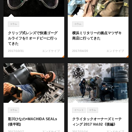
コラム
コラム
クリップ式レンズで快適ゴーグ
横浜ミリタリーの拠点マツザキ
ルライフを!! オードビーに行っ
商店に行ってきた
てきた
2017/10/31
エンドケイプ
2017/04/20
エンドケイプ
コラム
イベント
コラム
彩川ひなの×MACHIDA SEALs
クライタックオーナーズミーテ
(後半戦)
ィング 2017 Vol.02《後編》
2017/10/17
エンドケイプ
2017/11/14
エンドケイプ