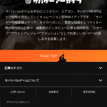
サバイバルゲームを中心にミリタリー、エアガン、サバゲーNEWSな
どの情報を発信していくキュレーション型Webメディアです。「サバ
ゲー情報集積メディア」をスローガンに、豊富な知識をもつライター
陣の個性的な記事や、編集部のインタビュー記事を随時配信。“スポー
ツ”“アウトドアレジャー”“ファッション”としての新しいサバゲーの楽
しみ方を提案します。
記事カテゴリ
サバイバルゲームについて
NEWS
お問い合わせ
免責事項
運営者情報
フィールド
イベント
プライバシーポリシー
ショップ
コラム