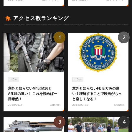
アクセス数ランキング
1
2
コラム
コラム
意外と知らないM4とM16と
意外と知らないFBIとCIAの違
AR15の違い！ これを読めば一
い！理解することで映画がもっ
目瞭然！
と楽しくなる！
2018/01/2
Gunfire
2018/03/31
Gunfire
3
4