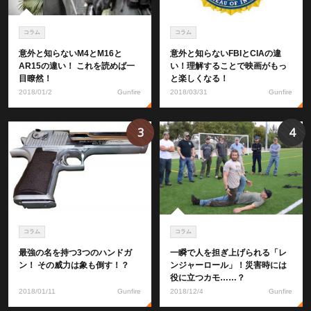
コラム
コラム
意外と知らないM4とM16と
意外と知らないFBIとCIAの違
AR15の違い！ これを読めば一
い！理解することで映画がもっ
目瞭然！
と楽しくなる！
2018/01/2
Gunfire
2018/03/31
Gunfire
3
4
コラム
コラム
最強の名を持つ3つのハンドガ
一瞬で人を担ぎ上げられる「レ
ン！ その威力は象も倒す！？
ンジャーロール」！災害時には
役に立つカモ……？
2018/01/11
Gunfire
2018/12/4
Gunfire