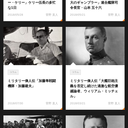
ー・ケリー」ケリー伍長の多忙
大のギャンブラー」連合艦隊司
な1日
令長官・山本 五十六
2018/05/28
菅野 直人
2018/05/21
菅野 直人
コラム
コラム
ミリタリー偉人伝「加藤隼戦闘
ミリタリー偉人伝「大艦巨砲主
機隊・加藤建夫」
義を否定し続けた過激な航空優
越論者、ウィリアム・ミッチェ
ル」
2018/07/30
菅野 直人
2018/03/21
菅野 直人