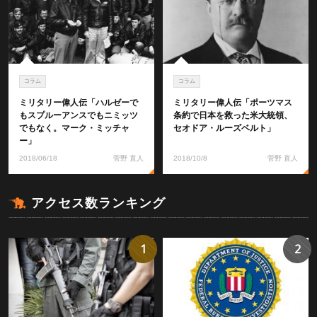
コラム
コラム
ミリタリー偉人伝「ハルゼーで
ミリタリー偉人伝「ポーツマス
もスプルーアンスでもニミッツ
条約で日本を救った米大統領、
でもなく。マーク・ミッチャ
セオドア・ルーズベルト」
ー」
2018/06/18
菅野 直人
2018/10/8
菅野 直人
アクセス数ランキング
1
2