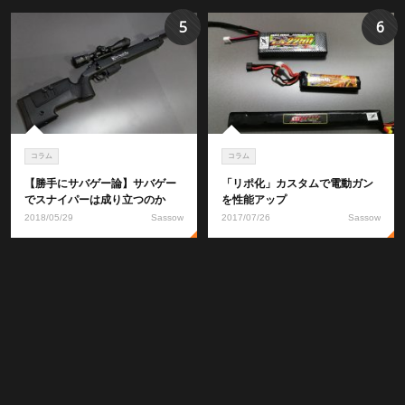
5
6
コラム
コラム
【勝手にサバゲー論】サバゲー
「リポ化」カスタムで電動ガン
でスナイパーは成り立つのか
を性能アップ
2018/05/29
Sassow
2017/07/26
Sassow