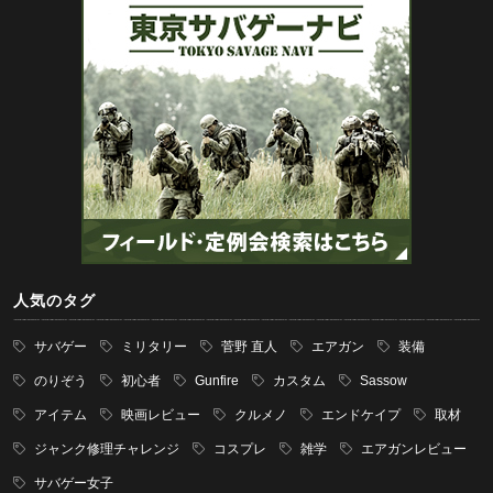
人気のタグ
サバゲー
ミリタリー
菅野 直人
エアガン
装備
のりぞう
初心者
Gunfire
カスタム
Sassow
アイテム
映画レビュー
クルメノ
エンドケイプ
取材
ジャンク修理チャレンジ
コスプレ
雑学
エアガンレビュー
サバゲー女子