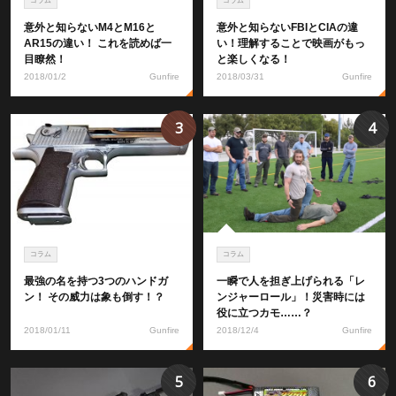
コラム
コラム
意外と知らないM4とM16と
意外と知らないFBIとCIAの違
AR15の違い！ これを読めば一
い！理解することで映画がもっ
目瞭然！
と楽しくなる！
2018/01/2
Gunfire
2018/03/31
Gunfire
3
4
コラム
コラム
最強の名を持つ3つのハンドガ
一瞬で人を担ぎ上げられる「レ
ン！ その威力は象も倒す！？
ンジャーロール」！災害時には
役に立つカモ……？
2018/01/11
Gunfire
2018/12/4
Gunfire
5
6