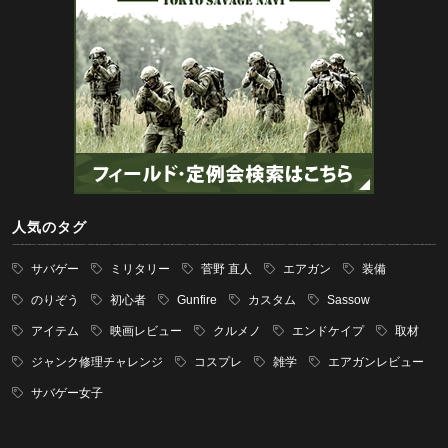
人気のタグ
サバゲー
ミリタリー
菅野 直人
エアガン
装備
のりぞう
初心者
Gunfire
カスタム
Sassow
アイテム
映画レビュー
クルメノ
エンドケイプ
取材
ジャンク修理チャレンジ
コスプレ
雑学
エアガンレビュー
サバゲー女子