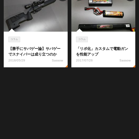
コラム
コラム
【勝手にサバゲー論】サバゲー
「リポ化」カスタムで電動ガン
でスナイパーは成り立つのか
を性能アップ
2018/05/29
Sassow
2017/07/26
Sassow