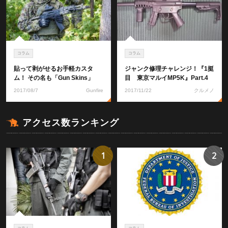
コラム
コラム
貼って剥がせるお手軽カスタ
ジャンク修理チャレンジ！『1挺
ム！ その名も「Gun Skins」
目 東京マルイMP5K』Part.4
2017/08/7
Gunfire
2017/11/22
クルメノ
アクセス数ランキング
1
2