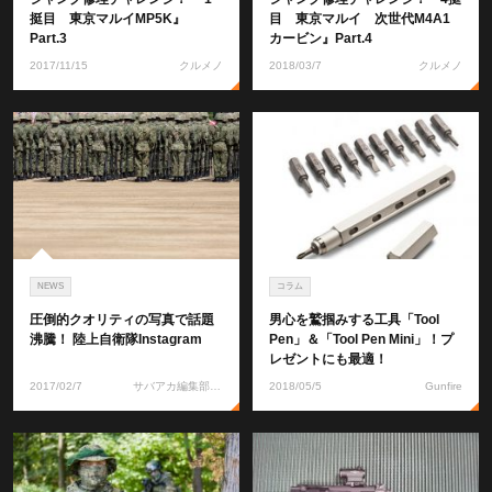
挺目 東京マルイMP5K』
目 東京マルイ 次世代M4A1
Part.3
カービン』Part.4
2017/11/15
クルメノ
2018/03/7
クルメノ
NEWS
コラム
圧倒的クオリティの写真で話題
男心を鷲掴みする工具「Tool
沸騰！ 陸上自衛隊Instagram
Pen」＆「Tool Pen Mini」！プ
レゼントにも最適！
2017/02/7
サバアカ編集部 れいな
2018/05/5
Gunfire