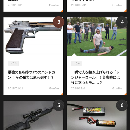
2018/01/2
Gunfire
2018/03/31
Gunfire
3
4
コラム
コラム
最強の名を持つ3つのハンドガ
一瞬で人を担ぎ上げられる「レ
ン！ その威力は象も倒す！？
ンジャーロール」！災害時には
役に立つカモ……？
2018/01/11
Gunfire
2018/12/4
Gunfire
5
6