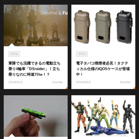
コラム
コラム
軍隊でも活躍できるの電動立ち
電子タバコ喫煙者必見！タクテ
乗り4輪車「DSraider」！立ち
ィカル仕様のiQOSケースが登場
乗りなのに時速70㎞！？
中！
2018/11/1
Gunfire
2018/06/2
Gunfire