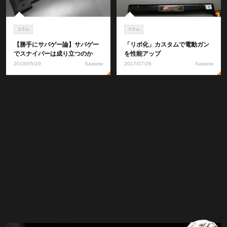
コラム
コラム
【勝手にサバゲー論】サバゲー
「リポ化」カスタムで電動ガン
でスナイパーは成り立つのか
を性能アップ
2018/05/29
Sassow
2017/07/26
Sassow