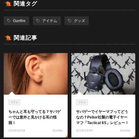
関連タグ
Gunfire
アイテム
グッズ
関連記事
コラム
コラム
ちゃんと耳も守ってる？サバゲ
サバゲーでイヤーマフってどう
ーでは意外と見かける耳の怪
なの？Peltor社製の電子イヤー
我！
マフ「Tactical 6S」レビュー！
2018/10/18
Gunfire
2018/10/20
Gunfire