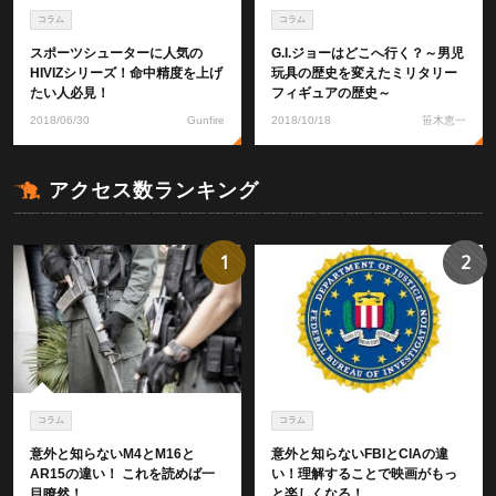
コラム
コラム
スポーツシューターに人気の
G.I.ジョーはどこへ行く？～男児
HIVIZシリーズ！命中精度を上げ
玩具の歴史を変えたミリタリー
たい人必見！
フィギュアの歴史～
2018/06/30
Gunfire
2018/10/18
笹木恵一
アクセス数ランキング
1
2
コラム
コラム
意外と知らないM4とM16と
意外と知らないFBIとCIAの違
AR15の違い！ これを読めば一
い！理解することで映画がもっ
目瞭然！
と楽しくなる！