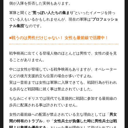
側が入隊を拒否した実例もあります。
軍隊と聞くと“
荒っぽい人たちの集まり
”といったイメージを持っ
ている人もいるかもしれませんが、現在の軍隊は“
プロフェッショ
ナル集団
”なのです。
■戦うのは男性だけじゃない！ 女性も最前線で活躍中！
戦争映画に出てくる登場人物のほとんどは男性で、女性の姿を見
ることがありません。
中には女性が登場している戦争映画もありますが、オペレーター
などの後方支援的立ち位置の場合が多いですよね。
実は一昔前までは女性は軍隊に入隊できても、戦闘行為が行われ
る歩兵など戦闘職に就く事は禁止されていました。
ちなみにイギリスでは現代でも直接的に戦闘に参加する最前線の
歩兵に配属される事は許されていません。
女性の最前線への配置が禁止されている主な理由としては「
男女
間の特有のトラブル
」や「
女性兵士が負傷した時に男性兵士は戦
闘より救援を優先する
」といった事が理由として挙げられていま