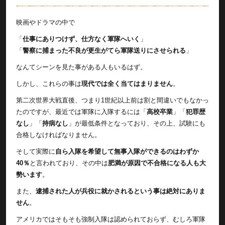
映画やドラマの中で
「
仕事にありつけず、仕方なく軍隊へいく
」
「
警察に捕まった不良が更生がてら軍隊送りにさせられる
」
なんてシーンを見た事がある人もいるはず。
しかし、これらの事は
現代では全く当てはまりません
。
第二次世界大戦直後、つまり1世紀以上前は割と間違いでもなかっ
たのですが、最近では軍隊に入隊するには「
高校卒業
」「
犯罪歴
なし
」「
持病なし
」が最低条件となっており、その上、試験にも
合格しなければなりません。
そして実際に
自ら入隊を希望して無事入隊ができるのはわずか
40％
と言われており、その中は
肥満が原因で不合格になる人も大
勢います
。
また、
逮捕された人が兵役に就かされるという事は絶対にありま
せん
。
アメリカではそもそも強制入隊は認められておらず、むしろ軍隊