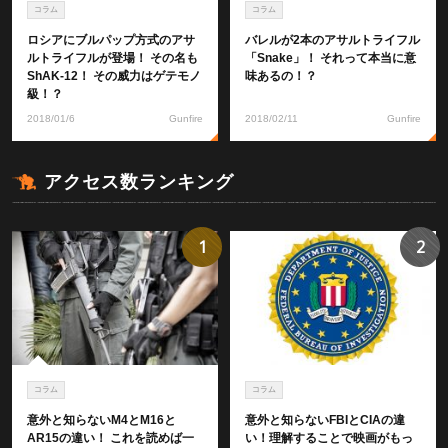
コラム
コラム
ロシアにブルパップ方式のアサ
バレルが2本のアサルトライフル
ルトライフルが登場！ その名も
「Snake」！ それって本当に意
ShAK-12！ その威力はゲテモノ
味あるの！？
級！？
2018/01/6
Gunfire
2018/02/11
Gunfire
アクセス数ランキング
1
2
コラム
コラム
意外と知らないM4とM16と
意外と知らないFBIとCIAの違
AR15の違い！ これを読めば一
い！理解することで映画がもっ