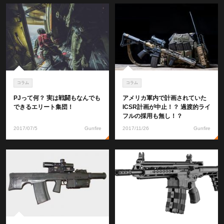
コラム
コラム
PJって何？ 実は戦闘もなんでも
アメリカ軍内で計画されていた
できるエリート集団！
ICSR計画が中止！？ 過渡的ライ
フルの採用も無し！？
2017/07/5
Gunfire
2017/11/26
Gunfire