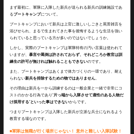
まず最初に、軍隊に入隊した新兵が送られる新兵の訓練施設であ
る
ブートキャンプ
について。
ブートキャンプにおいて新兵は上官に激しいしごきと罵詈雑言を
浴びせられ、まるで生まれてきた事を後悔するような生活を強い
られていると思っている方が多いのではないでしょうか。
しかし、実際のブートキャンプは軍隊特有の汚い言葉は使われて
いますが、
暴言や罵倒は許されておらず、それどころか教官は訓
練生の許可が無ければ触れることもできない
のです。
また、ブートキャンプはあくまで体力づくりの一環であり、耐え
られない
新兵を排除するための物ではありません
。
その理由は新兵を一から訓練するのは一般企業と一緒で非常にコ
ストのかかる行為であり“
片っ端から入隊させて適性のある人物だ
け採用する
”
といった事はできない
からです。
つまりブートキャンプは入隊した新兵が立派な兵士になれるよう
教育する場なのです。
■軍隊は無職が行く場所じゃない！ 意外と難しい入隊試験！