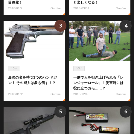
目瞭然！
と楽しくなる！
2018/01/2
Gunfire
2018/03/31
Gunfire
3
4
コラム
コラム
最強の名を持つ3つのハンドガ
一瞬で人を担ぎ上げられる「レ
ン！ その威力は象も倒す！？
ンジャーロール」！災害時には
役に立つカモ……？
2018/01/11
Gunfire
2018/12/4
Gunfire
5
6