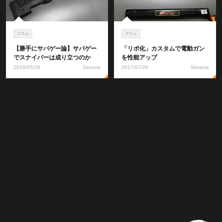
コラム
コラム
【勝手にサバゲー論】サバゲー
「リポ化」カスタムで電動ガン
でスナイパーは成り立つのか
を性能アップ
2018/05/29
Sassow
2017/07/26
Sassow