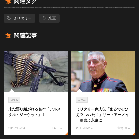
関連タグ
ミリタリー
米軍
関連記事
コラム
コラム
未だ語り継がれる名作「フルメ
ミリタリー偉人伝「まるでそび
タル・ジャケット」！
え立つ○○だ！」リー・アーメイ
一軍曹よ永遠に
2017/12/24
Gunfire
2018/05/14
菅野 直人