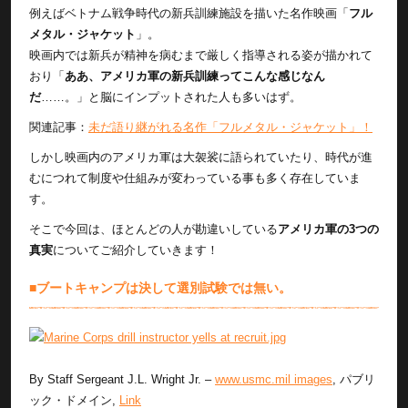
例えばベトナム戦争時代の新兵訓練施設を描いた名作映画「
フル
メタル・ジャケット
」。
映画内では新兵が精神を病むまで厳しく指導される姿が描かれて
おり「
ああ、アメリカ軍の新兵訓練ってこんな感じなん
だ
……。」と脳にインプットされた人も多いはず。
関連記事：
未だ語り継がれる名作「フルメタル・ジャケット」！
しかし映画内のアメリカ軍は大袈裟に語られていたり、時代が進
むにつれて制度や仕組みが変わっている事も多く存在していま
す。
そこで今回は、ほとんどの人が勘違いしている
アメリカ軍の3つの
真実
についてご紹介していきます！
■ブートキャンプは決して選別試験では無い。
By Staff Sergeant J.L. Wright Jr. –
www.usmc.mil images
, パブリ
ック・ドメイン,
Link