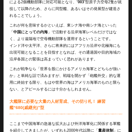
による2個機動部隊に対応可能となり、“
003
”型原子力空母2隻が就
役して以降のため、さらに同型艦、あるいはその発展型が建造さ
れることでしょう。
これが何を意味するかといえば、東シナ海や南シナ海といった
「
中国にとっての内海
」で活動する沿岸海軍レベルだけではな
く、より遠隔地で空母機動部隊を運用するということです。
インド洋や太平洋、さらに将来的にはアフリカ沿岸や北極海にも
出現可能となることを目指すとなれば、その通過国や目的海域の
沿岸各国との緊張は高まっていく恐れがあります。
これが戦争なら「世界を股にかけるアメリカ海軍とどちらが強い
か」と単純な話で済みますが、戦端を開かず「砲艦外交」的な運
用に終始する限り、もはや世界の海はアメリカ海軍のものと限ら
ない、とアピールするには十分かもしれません。
大艦隊に必要な大量の人材育成、その切り札！ 練習
艦“680(戚継光)”型
ここまで中国海軍の急速な拡大および外洋海軍化に関係する軍艦
を紹介してきましたが、いずれも2000年代以降に「
量産体制
」に