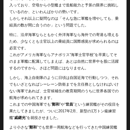
入っており、空母から小型艦まで造船能力と予算の限界に挑戦し
ているのか、といわんばかりの勢いです。
しかしそれ以上に疑問なのは「そんな急に軍艦を増やしても、乗
組員の数が間に合うのか」という問題でした。
特に、沿岸海軍ならともかく外洋海軍なら海外での寄港も増える
ため、少なくとも士官以上の乗組員に国際感覚が求められるのは
必至です。
これがアメリカ海軍ならアナポリス“海軍士官学校”を卒業してそ
のまま軍艦に配属してしまえば、あとは自然に世界中を股に活躍
するのですから、さほど問題にはなりません。
しかし、海上自衛隊のように日頃は自国近海で行動しつつ、それ
でもいざとなればシーレーン防衛までを主任務としなければいけ
ない海軍であれば、士官候補生の教育期間のうちに世界各国での
航海が求められてきます。
これまでの中国海軍でも“
鄭和
”や“
世昌
”という練習艦がその役目を
果たしてきましたが、ついに2017年2月、新型の1万トン級練習
艦“
戚継光
”を就役させました。
より小さな“
鄭和
”でも世界一周航海などを行ってきた中国練習艦