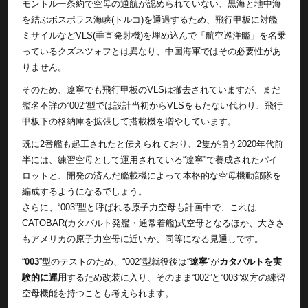
モントルー条約で空母の通航が認められていない、黒海と地中海
を結ぶボスポラス海峡(トルコ)を通過するため、飛行甲板に対艦
ミサイルなどVLS(垂直発射機)を埋め込んで「航空巡洋艦」を名乗
っているクズネツォフとは異なり、中国海軍ではその必要性があ
りません。
そのため、遼寧でも飛行甲板のVLSは撤去されていますが、まだ
艦名不詳の“002”型では設計当初からVLSをもたない代わり、飛行
甲板下の格納庫を拡張して搭載機を増やしています。
既に2番艦も起工されたと伝えられており、2隻が揃う2020年代前
半には、練習空母として運用されている“遼寧”で養成されたパイ
ロットと、開発の済んだ艦載機によって本格的な空母機動部隊を
編成するようになるでしょう。
さらに、“003”型と呼ばれる原子力空母も計画中で、これは
CATOBAR(カタパルト発艦・通常着艦)式空母となるほか、大きさ
もアメリカの原子力空母に近いか、同等になる見通しです。
“
003
”型のテストのため、“002”型就役後は“
遼寧
”が
カタパルトを実
験的に運用
するため改装に入り、そのまま“002”と“003”双方の練習
空母機能を持つことも考えられます。