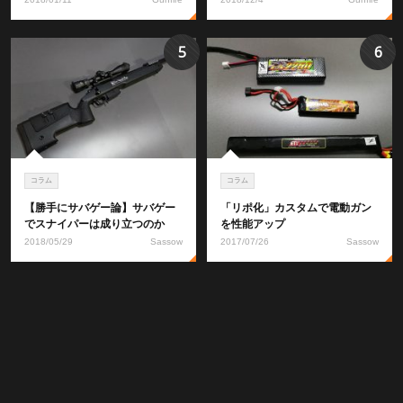
5
6
コラム
コラム
【勝手にサバゲー論】サバゲー
「リポ化」カスタムで電動ガン
でスナイパーは成り立つのか
を性能アップ
2018/05/29
Sassow
2017/07/26
Sassow