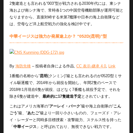
2隻建造とも言われる“003”型が戦力される2030年代には、東シナ
海および南シナ海で、常時各1つの中国空母機動部隊が運用可能と
なりますから、直接対峙する米第7艦隊や日本の海上自衛隊など
は、空母など洋上航空戦力の強化を検討中です。
中華イージスは強力か発展途上か？ “052D(昆明)”型
By
海防先锋
–
投稿者自身による作品
,
CC 表示-継承 4.0
,
Link
1番艦の名称から“
昆明
(クンミン)”級とも言われるのが052D型ミサ
イル駆逐艦で、2014年から就役を開始し、年間2隻のペースで
2018年1月現在6隻が就役、ほどなく7番艦も就役予定で、それを
除き6隻が建造中、
最終的に17隻建造予定
とされています。
これはアメリカ海軍の“
アーレイ・バーク
”級や海上自衛隊の“
こん
ごう
”級、“
あたご
”級より一回り小さいものの、フェーズド・アレ
イ・レーダーと同時多目標捜索・攻撃能力、ステルス性を持った
「
中華イージス
」と呼ばれており、無視できない戦力です。