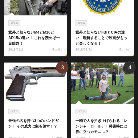
コラム
コラム
意外と知らないM4とM16と
意外と知らないFBIとCIAの違
AR15の違い！ これを読めば一
い！理解することで映画がもっ
目瞭然！
と楽しくなる！
2018/01/2
Gunfire
2018/03/31
Gunfire
3
4
コラム
コラム
最強の名を持つ3つのハンドガ
一瞬で人を担ぎ上げられる「レ
ン！ その威力は象も倒す！？
ンジャーロール」！災害時には
役に立つカモ……？
2018/01/11
Gunfire
2018/12/4
Gunfire