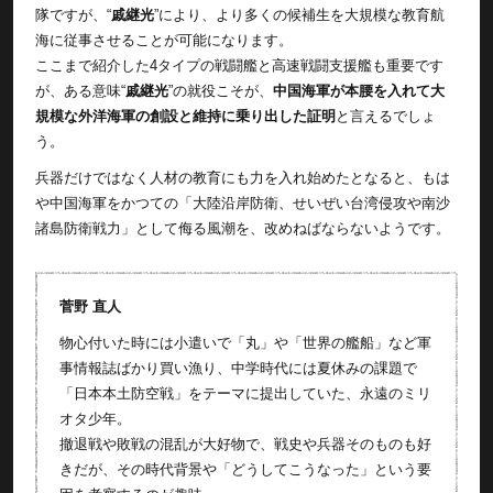
隊ですが、“
戚継光
”により、より多くの候補生を大規模な教育航
海に従事させることが可能になります。
ここまで紹介した4タイプの戦闘艦と高速戦闘支援艦も重要です
が、ある意味“
戚継光
”の就役こそが、
中国海軍が本腰を入れて大
規模な外洋海軍の創設と維持に乗り出した証明
と言えるでしょ
う。
兵器だけではなく人材の教育にも力を入れ始めたとなると、もは
や中国海軍をかつての「大陸沿岸防衛、せいぜい台湾侵攻や南沙
諸島防衛戦力」として侮る風潮を、改めねばならないようです。
菅野 直人
物心付いた時には小遣いで「丸」や「世界の艦船」など軍
事情報誌ばかり買い漁り、中学時代には夏休みの課題で
「日本本土防空戦」をテーマに提出していた、永遠のミリ
オタ少年。
撤退戦や敗戦の混乱が大好物で、戦史や兵器そのものも好
きだが、その時代背景や「どうしてこうなった」という要