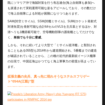
既にソマリア沖で海賊対策を行う有志連合(海上自衛隊も参加)へ
も派遣されて実戦運用可能な姿をアピールしており、その数だけ
で海上自衛隊による対処が困難になりつつあります。
SAM(対空ミサイル)、SSM(対艦ミサイル)、SUM(ロケット発射式
対潜魚雷)を発射可能な合計64セルのVLSを主兵装とするほか、対
潜ヘリも1機搭載可能で、空母機動部隊の護衛艦としてだけでな
く、
単独でも十分に脅威
。
しかも、それに続いてより大型で「ミサイル巡洋艦」と類別され
ることもある055型も2014年から建造開始され、5番艦までの建造
が確認されていることから、この種の近代的最新鋭イージス艦隊
の出現で、中国近海はかつてなく海上軍事力の密度が高まってい
ます。
拡張主義の尖兵、真っ先に現れそうなステルスフリゲー
ト“054A(江凱)”型