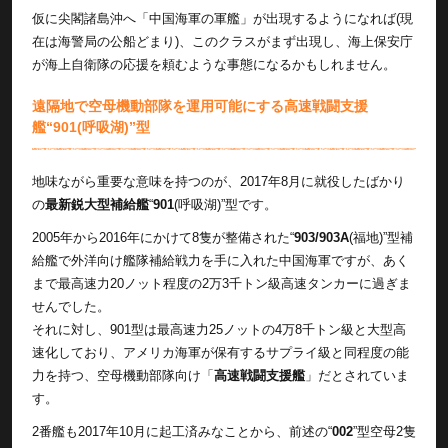
仮に尖閣諸島沖へ「中国海軍の軍艦」が出現するようになれば(現
在は海警局の公船どまり)、このクラスがまず出現し、海上保安庁
が海上自衛隊の応援を頼むような事態になるかもしれません。
遠隔地で空母機動部隊を運用可能にする高速戦闘支援
艦“901(呼吸湖)”型
地味ながら重要な意味を持つのが、2017年8月に就役したばかり
の
最新鋭大型補給艦
“
901
(呼吸湖)”型です。
2005年から2016年にかけて8隻が整備された“
903/903A
(福地)”型補
給艦で外洋向け艦隊補給戦力を手に入れた中国海軍ですが、あく
まで最高速力20ノット程度の2万3千トン級高速タンカーに過ぎま
せんでした。
それに対し、901型は最高速力25ノットの4万8千トン級と大型高
速化しており、アメリカ海軍が保有するサプライ級と同程度の能
力を持つ、空母機動部隊向け「
高速戦闘支援艦
」だとされていま
す。
2番艦も2017年10月に起工済みなことから、前述の“
002
”型空母2隻