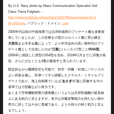
By U.S. Navy photo by Mass Communication Specialist 2nd
Class Tiarra Fulgham –
http://www.dvidshub.net/portfolio/1182796/tiarra-fulgham#.U-
jKyqNQmfg
, パブリック・ドメイン,
Link
2000年代以前の中国海軍では沿岸防備用のフリゲート艦を多数保
有していましたが、この任務を小型のコルベット艦に受け継ぎ、
大型化とシステム化
によって、より外洋志向の高い新時代のフリ
ゲート艦として出現したのが“
江凱
(ジャンカイ)”型こと
054A型
。
2005年に就役した原型の054型を含め、2018年1月までに25隻が就
役、さらに少なくとも4隻が建造中と見られています。
限定的ながら艦隊防空も可能で、対空・対艦・対潜にバランスの
よい武装を施し、対潜ヘリすら搭載したステルス・ミサイルフリ
ゲートであり、海上自衛隊でいえば“
あさぎり
”級に匹敵する今の
基準では小型艦ながら有力です。
あくまで空母機動部隊の護衛艦というよりは沿岸防備艦の延長線
上にある戦力と言えますが、有力な対艦攻撃能力を持たない国や
勢力に対しては十分に脅威であり、より小回りの利く戦力と言え
るでしょう。