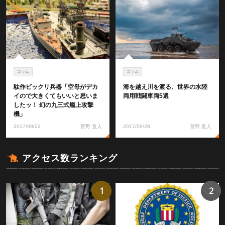
コラム
コラム
駄作ビックリ兵器「空母がデカ
海を越え川を渡る、世界の水陸
イので大きくてもいいと思いま
両用戦闘車両5選
したッ！ 幻の九三式艦上攻撃
機」
2017/09/22
菅野 直人
2017/09/28
菅野 直人
アクセス数ランキング
1
2