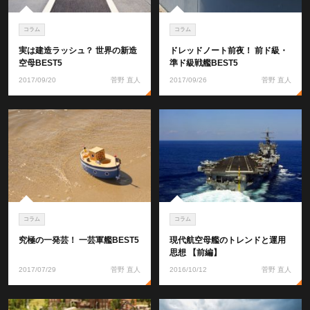
コラム
コラム
実は建造ラッシュ？ 世界の新造
ドレッドノート前夜！ 前ド級・
空母BEST5
準ド級戦艦BEST5
2017/09/20
菅野 直人
2017/09/26
菅野 直人
コラム
コラム
究極の一発芸！ 一芸軍艦BEST5
現代航空母艦のトレンドと運用
思想 【前編】
2017/07/29
菅野 直人
2016/10/12
菅野 直人