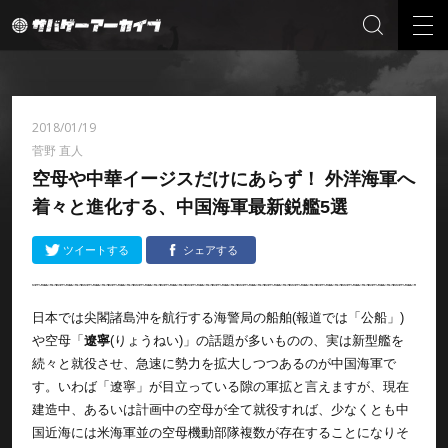
2018/01/19
菅野 直人
空母や中華イージスだけにあらず！ 外洋海軍へ
着々と進化する、中国海軍最新鋭艦5選
ツイートする
シェアする
日本では尖閣諸島沖を航行する海警局の船舶(報道では「公船」)
や空母「
遼寧
(りょうねい)」の話題が多いものの、実は新型艦を
続々と就役させ、急速に勢力を拡大しつつあるのが中国海軍で
す。いわば「遼寧」が目立っている隙の軍拡と言えますが、現在
建造中、あるいは計画中の空母が全て就役すれば、少なくとも中
国近海には米海軍並の空母機動部隊複数が存在することになりそ