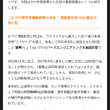
うです。今回はその中国海軍から注目の最新鋭艦をいくつか紹介
します。
これぞ中華空母機動部隊の本命！ 最新鋭空母“002(艦名不
詳)”型
かつて“
001A
”型と呼ばれ、ウクライナから購入した旧ソ連の未成
空母“ワリヤーグ”を購入、改装して2012年9月に就役させた001型
こと“
遼寧
(りょうねい)”の
リバースエンジニアリング＆改設計型
で
す。
2013年11月に起工、2017年4月に進水した際に正式には002型であ
ることが明かされ、1番艦は2020年就役とされてはいますが、艤
装が急ピッチで進められていることから、就役の前倒しや、少な
くとも試験航海はかなり早まるかもしません。
基本的には遼寧やその1番艦、ロシア海軍のアドミラル・クズネツ
ォフ同様の
STOBAR
(短距離発艦・通常着艦)式航空母艦で、艦首
の飛行甲板前端にそびえるスキージャンプ台の角度がやや緩めら
れています。