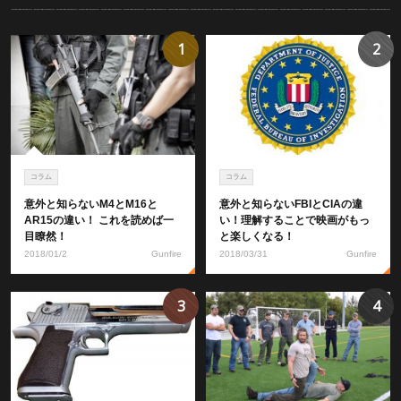
1
2
コラム
コラム
意外と知らないM4とM16と
意外と知らないFBIとCIAの違
AR15の違い！ これを読めば一
い！理解することで映画がもっ
目瞭然！
と楽しくなる！
2018/01/2
Gunfire
2018/03/31
Gunfire
3
4