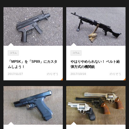
コラム
コラム
「MP5K」を「SP89」にカスタ
やはりやめられない！ ベルト給
ムしよう！
弾方式の機関銃
2017/11/27
のりぞう
2017/10/16
のりぞう