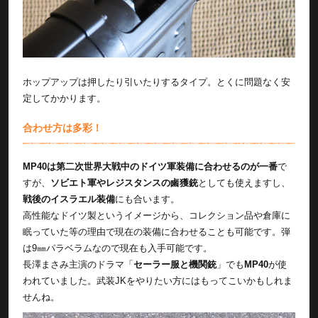
ホップアップは押したり引いたりするタイプ。とくに問題なく安
定してかかります。
合わせ方は多彩！
MP40は第二次世界大戦中のドイツ軍装備に合わせるのが一番
で
すが、
ソビエト軍やレジスタンスの鹵獲銃
としても使えますし、
戦後のイスラエル装備
にも合います。
高性能なドイツ製というイメージから、コレクション品や倉庫に
眠っていた等の理由で現在の装備に合わせることも可能です。弾
は9㎜パラベラムなので現在も入手可能です。
長澤まさみ主演のドラマ「
セーラー服と機関銃
」でも
MP40
が使
われていました。武装JKをやりたい方にはもってこいかもしれま
せんね。