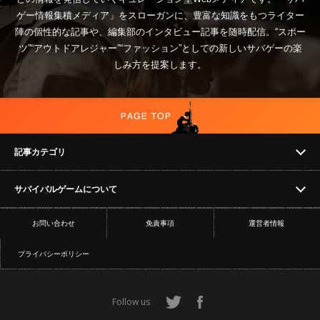
ゲー情報集積メディア」をスローガンに、豊富な知識をもつライター
陣の個性的な記事や、編集部のインタビュー記事を随時配信。“スポー
ツ”“アウトドアレジャー”“ファッション”としての新しいサバゲーの楽
しみ方を提案します。
記事カテゴリ
サバイバルゲームについて
NEWS
お問い合わせ
免責事項
運営者情報
フィールド
イベント
プライバシーポリシー
ショップ
コラム
Follow us
サバイバルゲームの遊び方
サバゲー動画