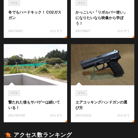
コラム
コラム
冬でもハードキック！ CO2ガス
かっこいい「リボルバー使い」
ガン
になりたいなら映像から学ぼ
う！
2017/03/7
のりぞう
2017/06/7
のりぞう
コラム
コラム
撃たれた後もサバゲーは続いて
エアコッキングハンドガンの選
いる！
び方
2017/07/18
のりぞう
2017/12/11
のりぞう
アクセス数ランキング