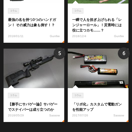
コラム
コラム
最強の名を持つ3つのハンドガ
一瞬で人を担ぎ上げられる「レ
ン！ その威力は象も倒す！？
ンジャーロール」！災害時には
役に立つカモ……？
2018/01/11
Gunfire
2018/12/4
Gunfire
5
6
コラム
コラム
【勝手にサバゲー論】サバゲー
「リポ化」カスタムで電動ガン
でスナイパーは成り立つのか
を性能アップ
2018/05/29
Sassow
2017/07/26
Sassow