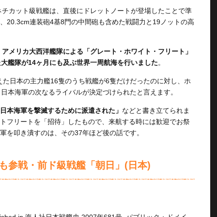
コネチカット級戦艦は、直後にドレットノートが登場したことで準
20.3cm連装砲4基8門の中間砲も含めた戦闘力と19ノットの高
、
アメリカ大西洋艦隊による「グレート・ホワイト・フリート」
た大艦隊が14ヶ月にも及ぶ世界一周航海を行いました
。
迎えた日本の主力艦16隻のうち戦艦が6隻だけだったのに対し、ホ
、日本海軍の次なるライバルが決定づけられたと言えます。
日本海軍を撃滅するために派遣された」
などと書き立てられま
トフリートを「招待」したもので、来航する時には歓迎でお祭
軍を叩き潰すのは、その37年ほど後の話です。
も参戦・前ド級戦艦「朝日」(日本)