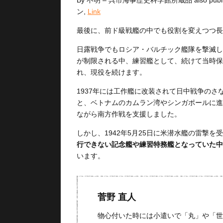
By
不明
– 呉市海事歴史科学館所蔵品 also publ
ン,
Link
最後に、前ド級戦艦の中でも役割を変えつつ長
日露戦争でもロシア・バルチック艦隊を撃滅し
が制限される中、練習艦として、続けて当時保
れ、現役を続けます。
1937年には工作艦に改装されて日中戦争の
と、ベトナムのカムラン湾やシンガポールに進
ながら南方作戦を支援しました。
しかし、1942年5月25日に米潜水艦の雷撃
行できない記念艦や練習特務艦となっていた中
います。
菅野 直人
物心付いた時には小遣いで「丸」や「世