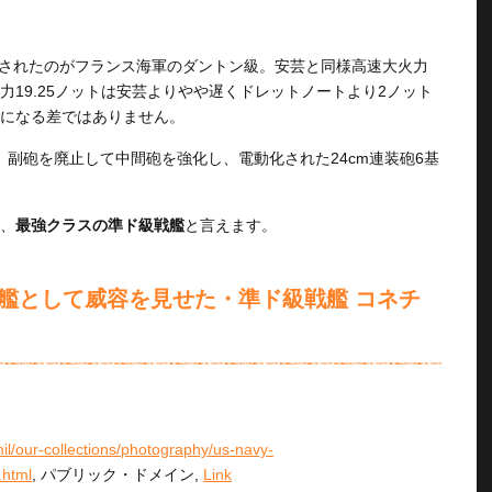
建造されたのがフランス海軍のダントン級。安芸と同様高速大火力
19.25ノットは安芸よりやや遅くドレットノートより2ノット
になる差ではありません。
が、副砲を廃止して中間砲を強化し、電動化された24cm連装砲6基
、
最強クラスの準ド級戦艦
と言えます。
艦として威容を見せた・準ド級戦艦 コネチ
mil/our-collections/photography/us-navy-
.html
, パブリック・ドメイン,
Link