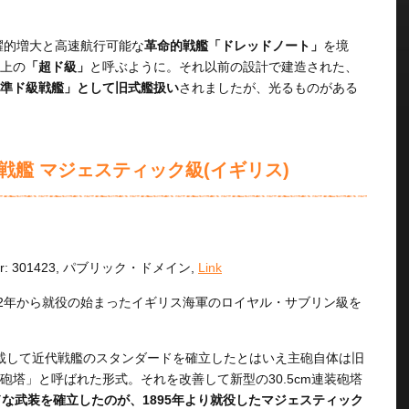
躍的増大と高速航行可能な
革命的戦艦「ドレッドノート」
を境
上の
「超ド級」
と呼ぶように。それ以前の設計で建造された、
準ド級戦艦」として旧式艦扱い
されましたが、光るものがある
戦艦 マジェスティック級(イギリス)
ber: 301423, パブリック・ドメイン,
Link
92年から就役の始まったイギリス海軍のロイヤル・サブリン級を
を搭載して近代戦艦のスタンダードを確立したとはいえ主砲自体は旧
塔」と呼ばれた形式。それを改善して新型の30.5cm連装砲塔
な武装を確立したのが、1895年より就役したマジェスティック