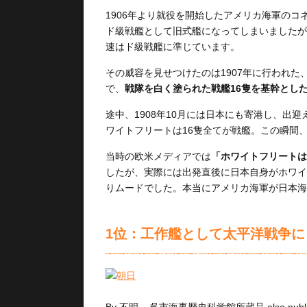
1906年より就役を開始したアメリカ海軍の
ド級戦艦として旧式艦になってしまいましたが、
速はド級戦艦に準じています。
その威容を見せつけたのは1907年に行われた
で、
戦隊を白く塗られた戦艦16隻を基幹とし
途中、1908年10月には日本にも寄港し、出
ワイトフリートは16隻全てが戦艦。この瞬間
当時の欧米メディアでは
「ホワイトフリートは
したが、実際には出発直後に日本自身がホワイ
りムードでした。本当にアメリカ海軍が日本海
1位：工作艦として太平洋戦争に