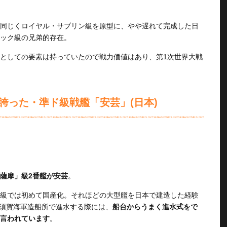
同じくロイヤル・サブリン級を原型に、やや遅れて完成した日
ィック級の兄弟的存在。
としての要素は持っていたので戦力価値はあり、第1次世界大戦
誇った・準ド級戦艦「安芸」(日本)
薩摩」級2番艦が安芸
。
級では初めて国産化。それほどの大型艦を日本で建造した経験
横須賀海軍造船所で進水する際には、
船台からうまく進水式をで
言われています
。