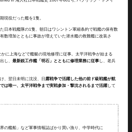
ished in 海人社日本戦艦史 2007年681号, パブリック・ドメイ
期現役だった艦を1隻。
た日本戦艦隊の1隻、朝日はワシントン軍縮条約で戦艦の保有数
有数増加とともに事故が増えていた潜水艦の救難艦に改装さ
さなかに上海などで艦艇の現地修理に従事。太平洋戦争が始まる
出し、
最新鋭工作艦「明石」とともに修理業務に従事
し、老兵
を受け、翌日未明に沈没、日
露戦争で活躍した他の前ド級戦艦が航
では唯一、太平洋戦争まで実戦参加・撃沈されるまで活躍
して
界の艦船」など軍事情報誌ばかり買い漁り、中学時代に