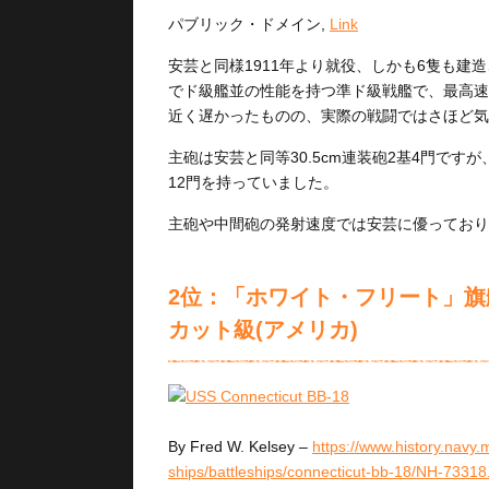
パブリック・ドメイン,
Link
安芸と同様1911年より就役、しかも6隻も
でド級艦並の性能を持つ準ド級戦艦で、最高速力
近く遅かったものの、実際の戦闘ではさほど気
主砲は安芸と同等30.5cm連装砲2基4門です
12門を持っていました。
主砲や中間砲の発射速度では安芸に優っており
2位：「ホワイト・フリート」旗
カット級(アメリカ)
By
Fred W. Kelsey
–
https://www.history.navy.
ships/battleships/connecticut-bb-18/NH-73318