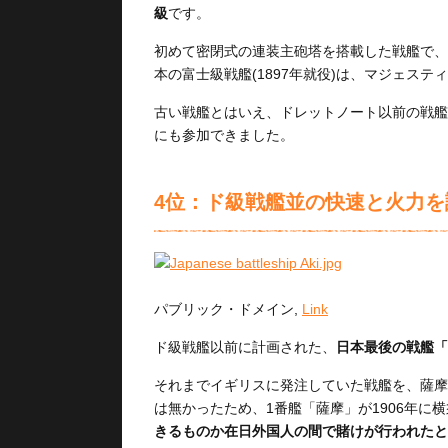
級
です。
初めて密閉式の連装主砲塔を搭載した戦艦で、
本の富士級戦艦(1897年就役)は、マジェステ
古い戦艦とはいえ、ドレットノート以前の戦艦
にも参加できました。
4位：ド級戦艦並の快速と火力を
パブリック・ドメイン,
Link
ド級戦艦以前に計画された、
日本最後の戦艦「
それまでイギリスに発注していた戦艦を、薩摩
は無かったため、1番艦「薩摩」が1906年に
きるものか在日外国人の間で賭けが行われたと