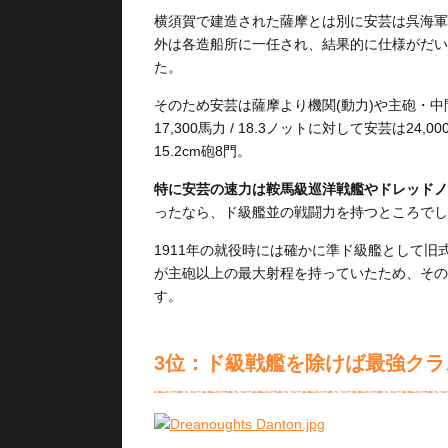
横須賀で建造された薩摩とは別に安芸は呉海軍
外は各造船所に一任され、結果的に仕様がだい
た。
そのため安芸は薩摩より機関(動力)や主砲・
17,300馬力 / 18.3ノットに対して安芸は24,
15.2cm砲8門。
特に安芸の速力は鞍馬級巡洋戦艦やドレッドノ
ったなら、ド級艦並の戦闘力を持つところでし
1911年の就役時には確かに準ド級艦として旧式
が主砲以上の最大射程を持っていたため、その
す。
3位：ド級戦艦を除けば最強クラ