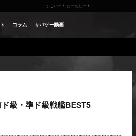
すごいー！ たーのしー！
ト
コラム
サバゲー動画
ド級・準ド級戦艦BEST5