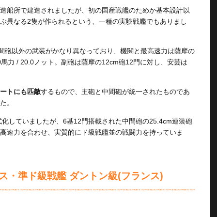
造船所で建造されましたが、初の国産戦艦のためか基本設計以
ぶ異なる2隻が作られるという、一種の実験戦艦でもありまし
中間砲以外の武装がかなり異なっており、機関と最高速力は薩摩の
000馬力 / 20.0ノット。副砲は薩摩の12cm砲12門に対し、安芸は
ートにも匹敵
するもので、主砲と中間砲が統一されたものであ
た。
化していましたが、6基12門搭載された中間砲の25.4cm連装砲
高速力を合わせ、実質的にド級戦艦並の戦闘力を持っていま
ス・準ド級戦艦 ダントン級(フランス)