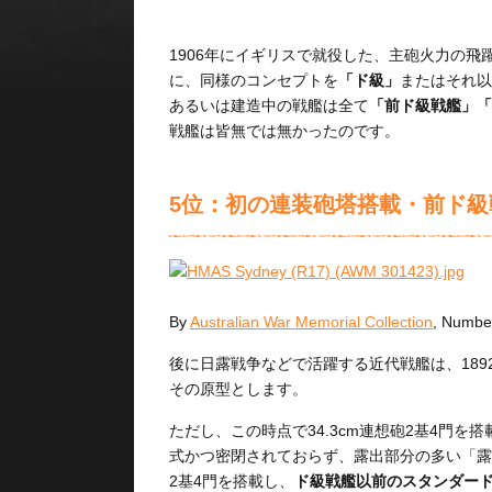
1906年にイギリスで就役した、主砲火力の飛
に、同様のコンセプトを
「ド級」
またはそれ以
あるいは建造中の戦艦は全て
「前ド級戦艦」「
戦艦は皆無では無かったのです。
5位：初の連装砲塔搭載・前ド級
By
Australian War Memorial Collection
, Num
後に日露戦争などで活躍する近代戦艦は、18
その原型とします。
ただし、この時点で34.3cm連想砲2基4門
式かつ密閉されておらず、露出部分の多い「露砲
2基4門を搭載し、
ド級戦艦以前のスタンダード