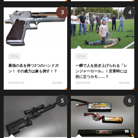
3
4
コラム
コラム
最強の名を持つ3つのハンドガ
一瞬で人を担ぎ上げられる「レ
ン！ その威力は象も倒す！？
ンジャーロール」！災害時には
役に立つカモ……？
2018/01/11
Gunfire
2018/12/4
Gunfire
5
6