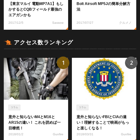
【東京マルイ 電動MP7A1】もし
Bolt Airsoft MP5Jの簡単分解方
かするとCQBフィールド最強の
法
エアガンかも
2017/12/5
Sassow
2017/07/27
クルメノ
アクセス数ランキング
1
2
コラム
コラム
意外と知らないM4とM16と
意外と知らないFBIとCIAの違
AR15の違い！ これを読めば一
い！理解することで映画がもっ
目瞭然！
と楽しくなる！
2018/01/2
Gunfire
2018/03/31
Gunfire