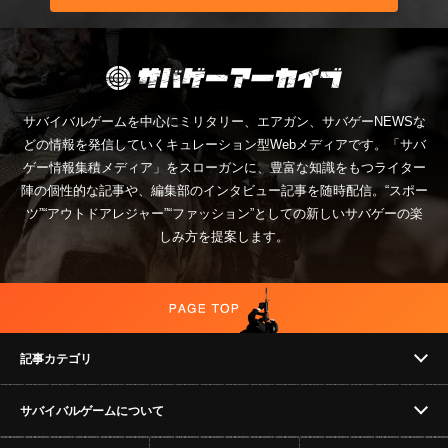
サバイバルゲームを中心にミリタリー、エアガン、サバゲーNEWSな
どの情報を発信していくキュレーション型Webメディアです。「サバ
ゲー情報集積メディア」をスローガンに、豊富な知識をもつライター
陣の個性的な記事や、編集部のインタビュー記事を随時配信。“スポー
ツ”“アウトドアレジャー”“ファッション”としての新しいサバゲーの楽
しみ方を提案します。
記事カテゴリ
サバイバルゲームについて
NEWS