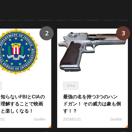
2
3
コラム
知らないFBIとCIAの
最強の名を持つ3つのハン
！理解することで映画
ドガン！ その威力は象も倒
っと楽しくなる！
す！？
/31
Gunfire
2018/01/11
Gunfire