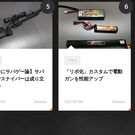
5
6
コラム
手にサバゲー論】サバ
「リポ化」カスタムで電動
でスナイパーは成り立
ガンを性能アップ
か
/29
Sassow
2017/07/26
Sassow