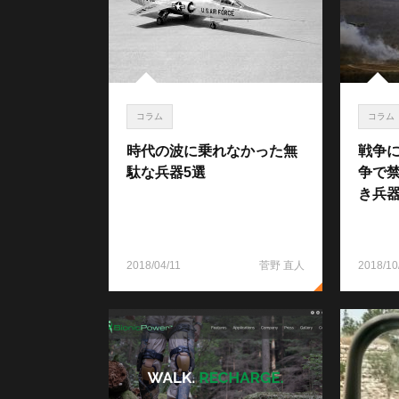
コラム
コラム
時代の波に乗れなかった無
戦争
駄な兵器5選
争で
き兵器
2018/04/11
菅野 直人
2018/10