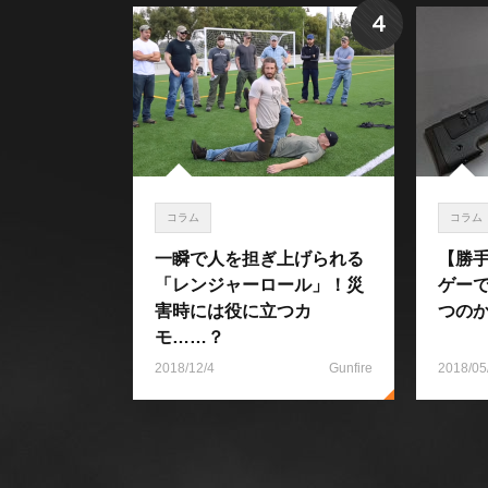
4
コラム
コラム
一瞬で人を担ぎ上げられる
【勝
「レンジャーロール」！災
ゲー
害時には役に立つカ
つの
モ……？
2018/12/4
Gunfire
2018/05