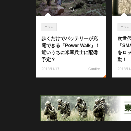
コラム
コラム
歩くだけでバッテリーが充
次世
電できる「Power Walk」！
「SM
近いうちに米軍兵士に配備
をロ
予定？
動！
2018/11/17
Gunfire
2018/11