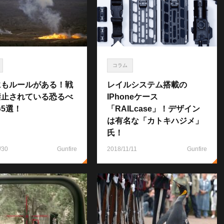
コラム
にもルールがある！戦
レイルシステム搭載の
禁止されている恐るべ
IPhoneケース
5選！
「RAILcase」！デザイン
は有名な「カトキハジメ」
氏！
/30
Gunfire
2018/11/11
Gunfire