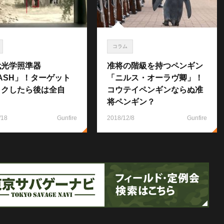
コラム
代光学照準器
准将の階級を持つペンギン
ASH」！ターゲット
「ニルス・オーラヴ卿」！
ックしたら後は全自
コウテイペンギンならぬ准
将ペンギン？
/18
Gunfire
2018/12/8
Gunfire