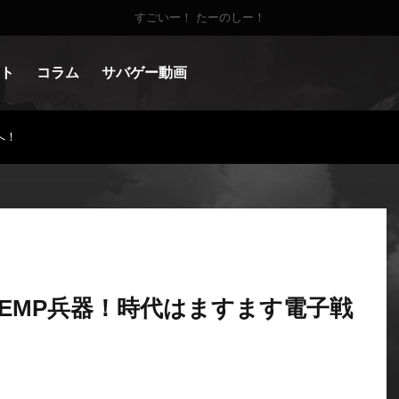
すごいー！ たーのしー！
ト
コラム
サバゲー動画
へ！
EMP兵器！時代はますます電子戦