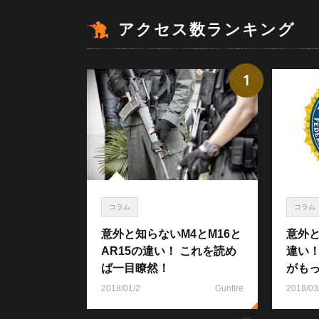
アクセス数ランキング
1
コラム
コラム
意外と知らないM4とM16と
意外と
AR15の違い！ これを読め
違い
ば一目瞭然！
がも
2018/01/2
Gunfire
2018/03