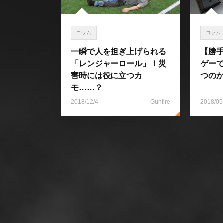
コラム
コラム
一瞬で人を担ぎ上げられる
【勝
「レンジャーロール」！災
ゲー
害時には役に立つカ
つの
モ……？
2018/12/4
Gunfire
2018/05