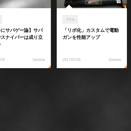
コラム
手にサバゲー論】サバ
「リポ化」カスタムで電動
でスナイパーは成り立
ガンを性能アップ
か
/29
Sassow
2017/07/26
Sassow