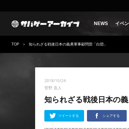
NEWS
イベン
TOP
知られざる戦後日本の義勇軍事顧問団「白団」
2018/10/24
菅野 直人
知られざる戦後日本の義
ツイートする
シェアする