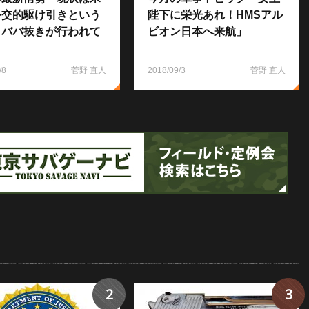
外交的駆け引きという
陛下に栄光あれ！HMSアル
、ババ抜きが行われて
ビオン日本へ来航」
』
/8
菅野 直人
2018/09/3
菅野 直人
2
3