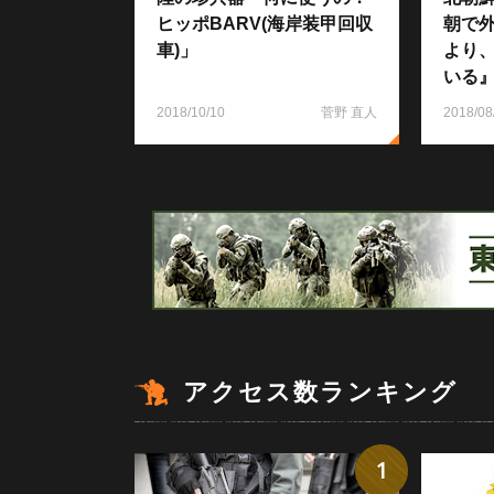
ヒッポBARV(海岸装甲回収
朝で
車)」
より
いる
2018/10/10
菅野 直人
2018/08
アクセス数ランキング
1