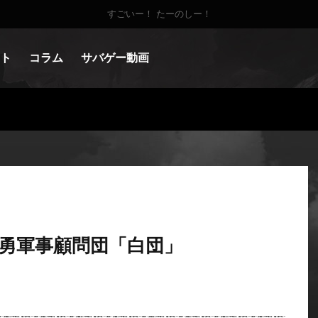
すごいー！ たーのしー！
ト
コラム
サバゲー動画
勇軍事顧問団「白団」