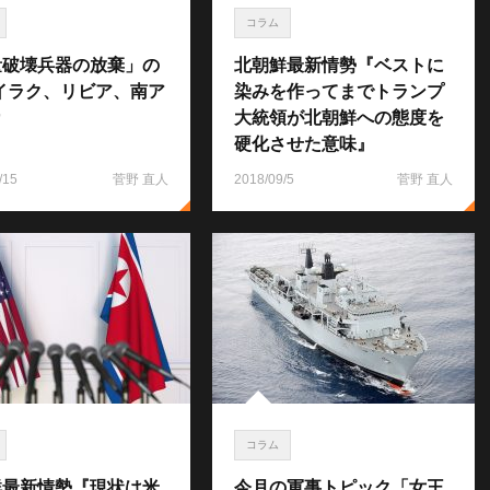
コラム
量破壊兵器の放棄」の
北朝鮮最新情勢『ベストに
イラク、リビア、南ア
染みを作ってまでトランプ
カ
大統領が北朝鮮への態度を
硬化させた意味』
/15
菅野 直人
2018/09/5
菅野 直人
コラム
鮮最新情勢『現状は米
今月の軍事トピック「女王