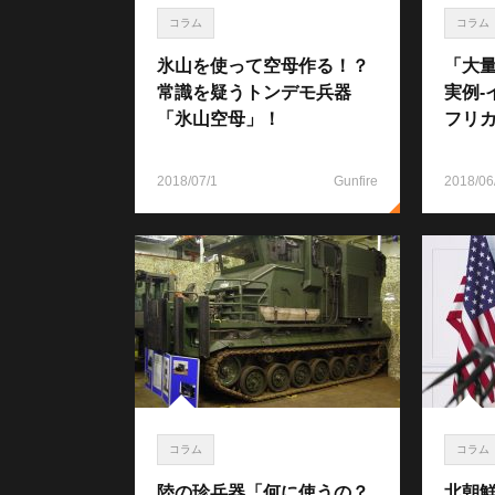
コラム
コラム
氷山を使って空母作る！？
「大
常識を疑うトンデモ兵器
実例-
「氷山空母」！
フリ
2018/07/1
Gunfire
2018/06
コラム
コラム
陸の珍兵器「何に使うの？
北朝