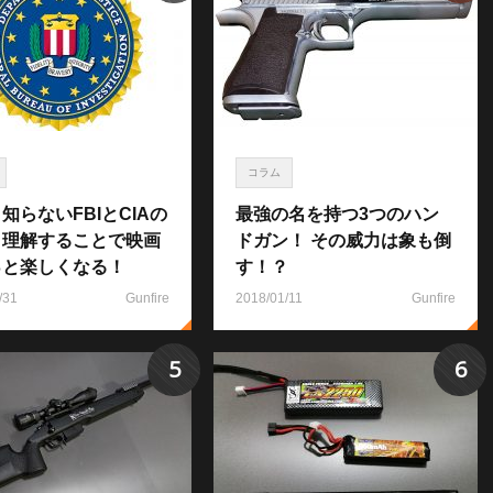
コラム
知らないFBIとCIAの
最強の名を持つ3つのハン
！理解することで映画
ドガン！ その威力は象も倒
っと楽しくなる！
す！？
/31
Gunfire
2018/01/11
Gunfire
5
6