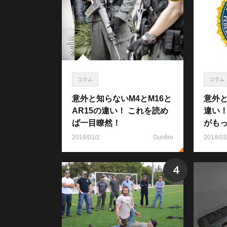
コラム
コラム
意外と知らないM4とM16と
意外と
AR15の違い！ これを読め
違い
ば一目瞭然！
がも
2018/01/2
Gunfire
2018/03
4