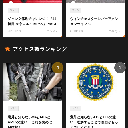
コラム
コラム
ジャンク修理チャレンジ！『11
ウィンチェスターレバーアクシ
挺目 東京マルイ MP5K』Part.4
ョンライフル
2019/01/4
クルメノ
2018/08/20
のりぞう
アクセス数ランキング
1
2
コラム
コラム
意外と知らないM4とM16と
意外と知らないFBIとCIAの違
AR15の違い！ これを読めば一
い！理解することで映画がもっ
目瞭然！
と楽しくなる！