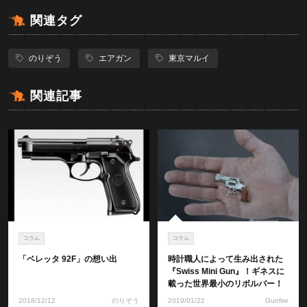
関連タグ
のりぞう
エアガン
東京マルイ
関連記事
コラム
コラム
「ベレッタ 92F」の想い出
時計職人によって生み出された
『Swiss Mini Gun』！ギネスに
載った世界最小のリボルバー！
2018/12/12
のりぞう
2019/01/22
Gunfire