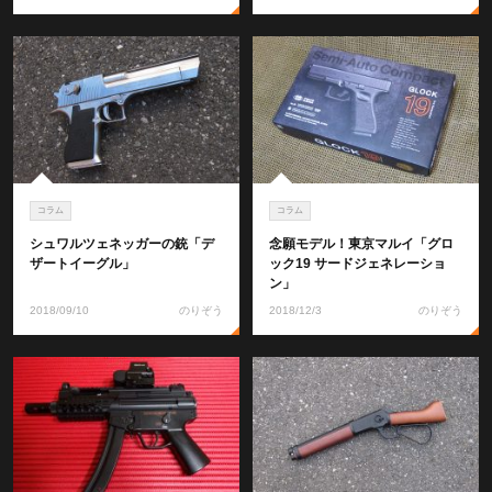
コラム
コラム
シュワルツェネッガーの銃「デ
念願モデル！東京マルイ「グロ
ザートイーグル」
ック19 サードジェネレーショ
ン」
2018/09/10
のりぞう
2018/12/3
のりぞう