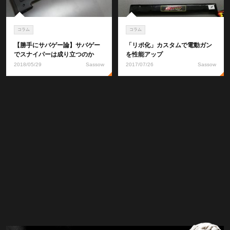
コラム
コラム
【勝手にサバゲー論】サバゲー
「リポ化」カスタムで電動ガン
でスナイパーは成り立つのか
を性能アップ
2018/05/29
Sassow
2017/07/26
Sassow