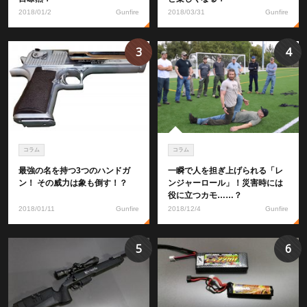
2018/01/2
Gunfire
2018/03/31
Gunfire
3
4
コラム
コラム
最強の名を持つ3つのハンドガ
一瞬で人を担ぎ上げられる「レ
ン！ その威力は象も倒す！？
ンジャーロール」！災害時には
役に立つカモ……？
2018/01/11
Gunfire
2018/12/4
Gunfire
5
6