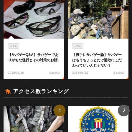
コラム
コラム
【サバゲーQ&A】サバゲーであ
【勝手にサバゲー論】サバゲー
りがちな怪我とその対策のお話
はもうちょっとだけ勝敗にこだ
わっていいんじゃない？
2018/08/28
Sassow
2018/06/12
Sassow
アクセス数ランキング
1
2