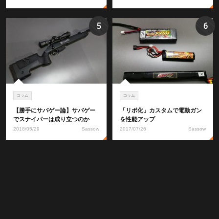
5
6
コラム
コラム
【勝手にサバゲー論】サバゲー
「リポ化」カスタムで電動ガン
でスナイパーは成り立つのか
を性能アップ
2018/05/29
Sassow
2017/07/26
Sassow