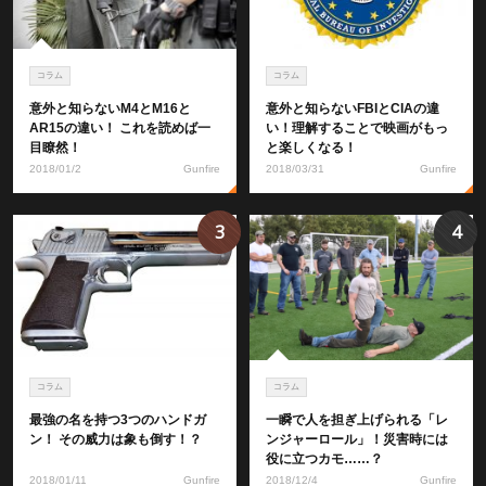
コラム
コラム
意外と知らないM4とM16と
意外と知らないFBIとCIAの違
AR15の違い！ これを読めば一
い！理解することで映画がもっ
目瞭然！
と楽しくなる！
2018/01/2
Gunfire
2018/03/31
Gunfire
3
4
コラム
コラム
最強の名を持つ3つのハンドガ
一瞬で人を担ぎ上げられる「レ
ン！ その威力は象も倒す！？
ンジャーロール」！災害時には
役に立つカモ……？
2018/01/11
Gunfire
2018/12/4
Gunfire