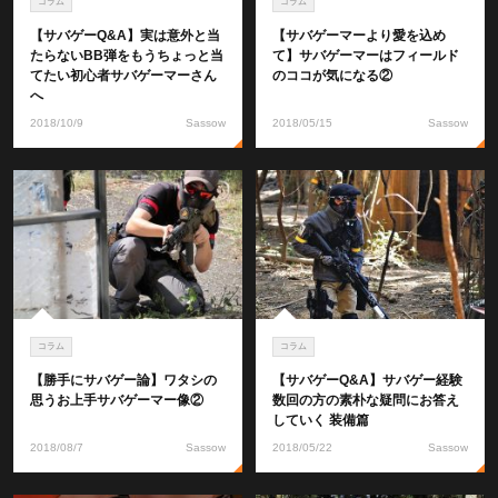
コラム
コラム
【サバゲーQ&A】実は意外と当
【サバゲーマーより愛を込め
たらないBB弾をもうちょっと当
て】サバゲーマーはフィールド
てたい初心者サバゲーマーさん
のココが気になる②
へ
2018/10/9
Sassow
2018/05/15
Sassow
コラム
コラム
【勝手にサバゲー論】ワタシの
【サバゲーQ&A】サバゲー経験
思うお上手サバゲーマー像②
数回の方の素朴な疑問にお答え
していく 装備篇
2018/08/7
Sassow
2018/05/22
Sassow