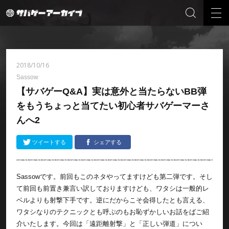
2018/10/16
Sassow
【サバゲーQ&A】実は意外と当たらないBB弾
をもうちょっと当てたい初心者サバゲーマーさ
んへ2
ツイートする
シェアする
Sassowです。前回もこのネタやってますけども第二弾です。そし
て前回も前置き兼言い訳しておりますけども、ワタシは一般的レ
ベルよりも射撃下手です。逆にだからこそ会得したとも言える、
ワタシなりのテクニックとも呼ぶのもお恥ずかしいお話をばご紹
介いたします。今回は「遠距離射撃」と「正しい弾道」につい