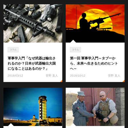
コラム
コラム
軍事学入門「なぜ武器は輸出さ
第一回 軍事学入門～タブーか
れるのか？日本が武器輸出大国
ら、未来へ生きるためのヒント
になることはあるのか？」
へ～
2018/03/12
菅野 直人
2016/10/12
菅野 直人