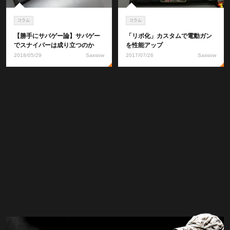
コラム
コラム
【勝手にサバゲー論】サバゲー
「リポ化」カスタムで電動ガン
でスナイパーは成り立つのか
を性能アップ
2018/05/29
Sassow
2017/07/26
Sassow