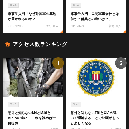
コラム
コラム
軍事学入門「なぜ外国軍の基地
軍事学入門「民間軍事会社とは
が置かれるのか？
何か？傭兵との違いは？」
2017/12/15
菅野 直人
2018/04/4
菅野 直人
アクセス数ランキング
1
2
コラム
コラム
意外と知らないM4とM16と
意外と知らないFBIとCIAの違
AR15の違い！ これを読めば一
い！理解することで映画がもっ
目瞭然！
と楽しくなる！
2018/01/2
Gunfire
2018/03/31
Gunfire