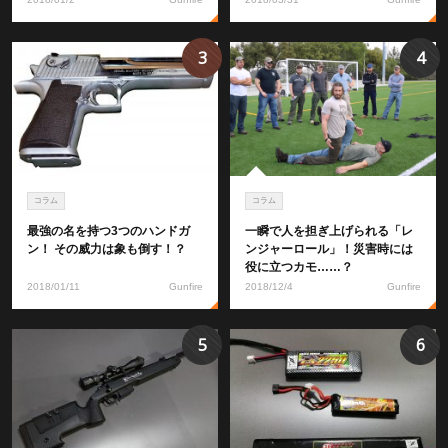
3
4
コラム
コラム
最強の名を持つ3つのハンドガ
一瞬で人を担ぎ上げられる「レ
ン！ その威力は象も倒す！？
ンジャーロール」！災害時には
役に立つカモ……？
2018/01/11
Gunfire
2018/12/4
Gunfire
5
6