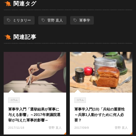
関連タグ
ミリタリー
菅野 直人
軍事学
関連記事
コラム
コラム
軍事学入門「選挙結果が軍事に
軍事学入門(10)「兵站の重要性
与える影響」～2017年衆議院選
～兵隊1人動かすために何人必
挙が与えた軍事的影響～
要？
2017/11/18
菅野 直人
2017/09/9
菅野 直人