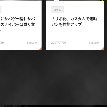
コラム
手にサバゲー論】サバ
「リポ化」カスタムで電動
でスナイパーは成り立
ガンを性能アップ
か
/29
Sassow
2017/07/26
Sassow