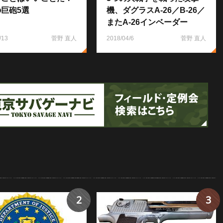
巨砲5選
機、ダグラスA-26／B-26／
またA-26インベーダー
/13
菅野 直人
2018/04/6
菅野 直人
2
3