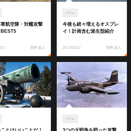
コラム
海軍航空隊・対艦攻撃
今後も続々増えるオスプレ
BEST5
イ！計画含む派生型紹介
/22
菅野 直人
2017/03/12
菅野 直人
コラム
いことはいいことだ！
3つの大戦争を戦った攻撃