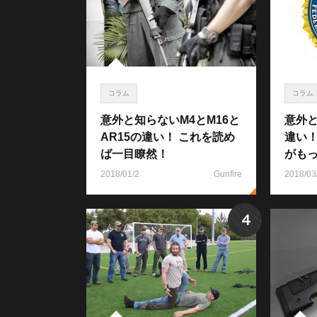
コラム
コラム
意外と知らないM4とM16と
意外と
AR15の違い！ これを読め
違い
ば一目瞭然！
がも
2018/01/2
Gunfire
2018/03
4