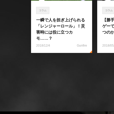
コラム
コラム
一瞬で人を担ぎ上げられる
【勝
「レンジャーロール」！災
ゲー
害時には役に立つカ
つの
モ……？
2018/12/4
Gunfire
2018/05