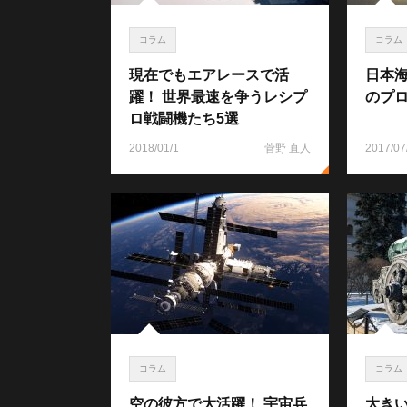
コラム
コラム
現在でもエアレースで活
日本
躍！ 世界最速を争うレシプ
のプロ
ロ戦闘機たち5選
2018/01/1
菅野 直人
2017/07
コラム
コラム
空の彼方で大活躍！ 宇宙兵
大き