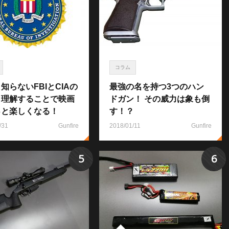
コラム
知らないFBIとCIAの
最強の名を持つ3つのハン
！理解することで映画
ドガン！ その威力は象も倒
っと楽しくなる！
す！？
/31
Gunfire
2018/01/11
Gunfire
5
6