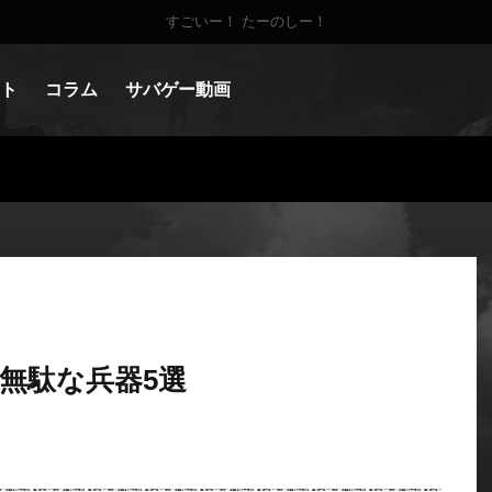
すごいー！ たーのしー！
ト
コラム
サバゲー動画
無駄な兵器5選