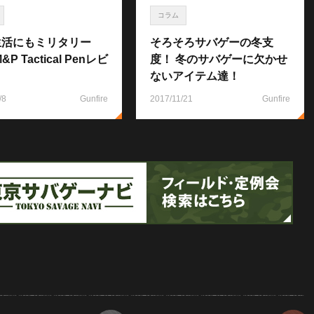
コラム
生活にもミリタリー
そろそろサバゲーの冬支
&P Tactical Penレビ
度！ 冬のサバゲーに欠かせ
！
ないアイテム達！
/8
Gunfire
2017/11/21
Gunfire