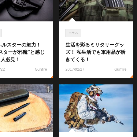
コラム
ホルスターの魅力！
生活を彩るミリタリーグッ
スターが邪魔”と感じ
ズ！ 私生活でも軍用品が活
る人必見！
きてくる！
/22
Gunfire
2017/02/27
Gunfire