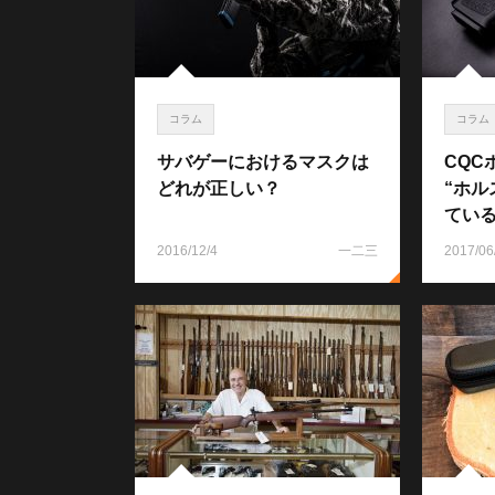
コラム
コラム
サバゲーにおけるマスクは
CQC
どれが正しい？
“ホル
てい
2016/12/4
一二三
2017/06