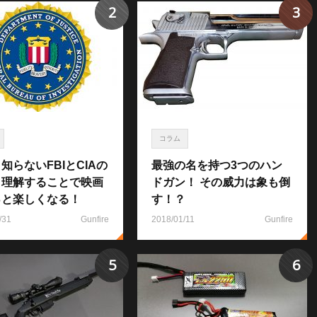
2
3
コラム
知らないFBIとCIAの
最強の名を持つ3つのハン
！理解することで映画
ドガン！ その威力は象も倒
っと楽しくなる！
す！？
/31
Gunfire
2018/01/11
Gunfire
5
6