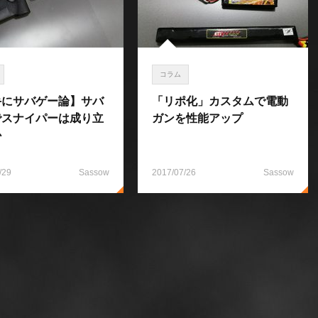
コラム
手にサバゲー論】サバ
「リポ化」カスタムで電動
でスナイパーは成り立
ガンを性能アップ
か
/29
Sassow
2017/07/26
Sassow