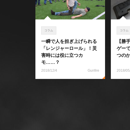
コラム
コラム
一瞬で人を担ぎ上げられる
【勝
「レンジャーロール」！災
ゲー
害時には役に立つカ
つの
モ……？
2018/12/4
Gunfire
2018/05