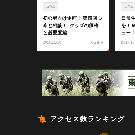
コラム
コラム
初心者向け企画！ 第四回 財
日常
布と相談！ -グッズの価格
を！ M
と必要度編-
ュー
2016/11/16
Gunfire
2017/10
アクセス数ランキング