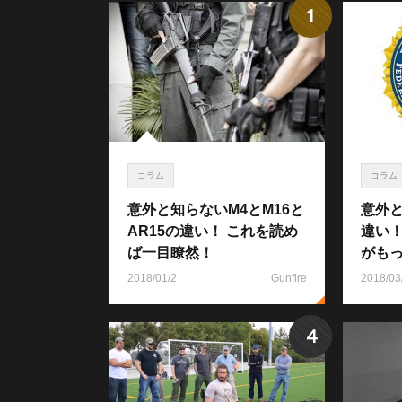
1
コラム
コラム
意外と知らないM4とM16と
意外と
AR15の違い！ これを読め
違い
ば一目瞭然！
がも
2018/01/2
Gunfire
2018/03
4